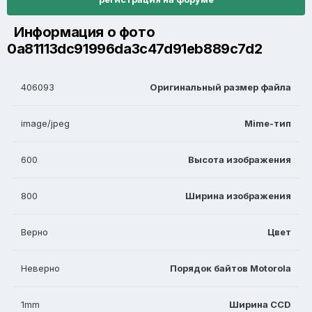
Информация о фото
0a81113dc91996da3c47d91eb889c7d2
406093
Оригинальный размер файла
image/jpeg
Mime-тип
600
Высота изображения
800
Ширина изображения
Верно
Цвет
Неверно
Порядок байтов Motorola
1mm
Ширина CCD