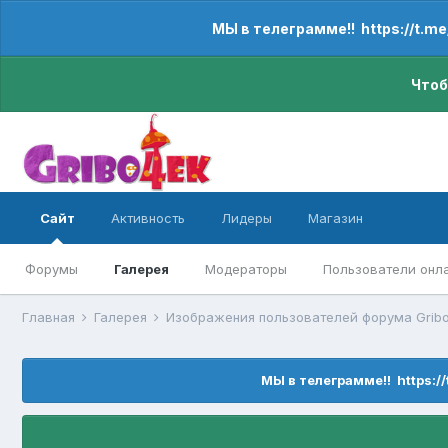
МЫ в телеграмме!! https://t.m
Чтоб
Сайт
Активность
Лидеры
Магазин
Форумы
Галерея
Модераторы
Пользователи онл
Главная
Галерея
Изображения пользователей форума Gribo
МЫ в телеграмме!! https:/