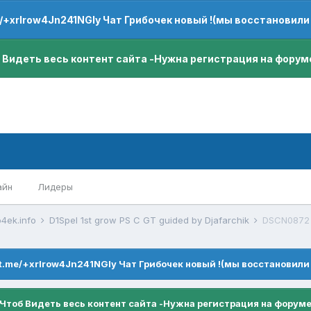
e/+xrIrow4Jn241NGIy Чат Грибочек новый !(мы восстановили
 Видеть весь контент сайта -Нужна регистрация на форум
айн
Лидеры
4ek.info
D1Spel 1st grow PS C GT guided by Djafarchik
DSCN0872
/t.me/+xrIrow4Jn241NGIy Чат Грибочек новый !(мы восстановили
Чтоб Видеть весь контент сайта -Нужна регистрация на форум