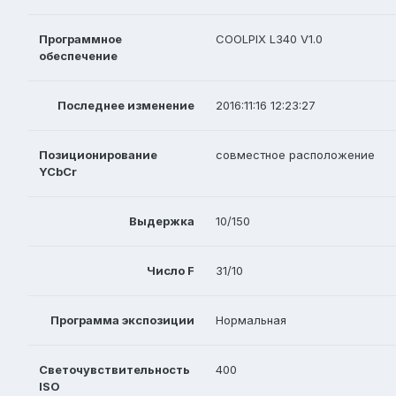
Программное
COOLPIX L340 V1.0
обеспечение
Последнее изменение
2016:11:16 12:23:27
Позиционирование
совместное расположение
YCbCr
Выдержка
10/150
Число F
31/10
Программа экспозиции
Нормальная
Светочувствительность
400
ISO