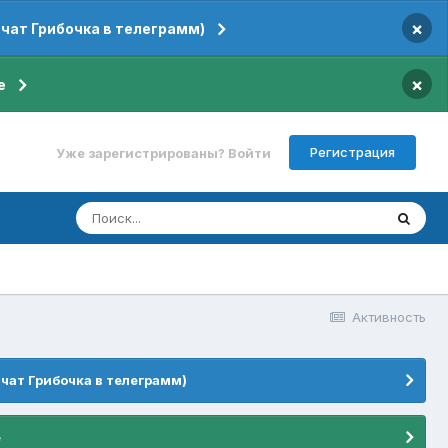
×
 чат Грибочка в телеграмм)
×
е
Регистрация
Уже зарегистрированы? Войти
Активность
 чат Грибочка в телеграмм)
е