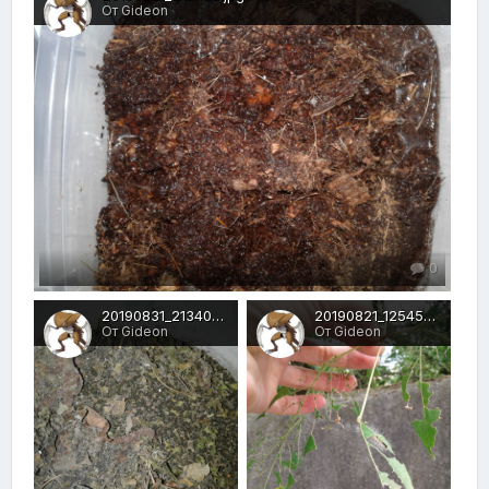
От Gideon
0
20190831_213405.jpg
20190821_125450.jpg
От Gideon
От Gideon