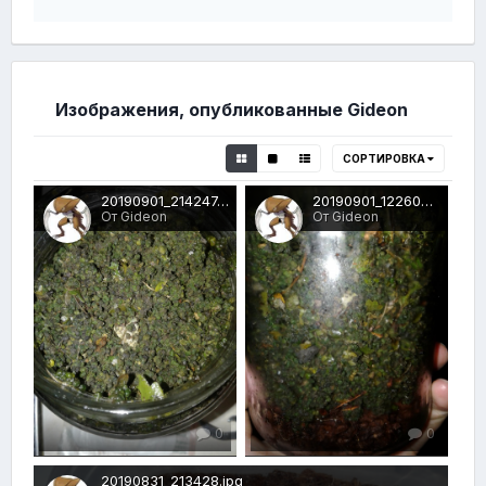
Изображения, опубликованные Gideon
СОРТИРОВКА
20190901_214247.jpg
20190901_122609.jpg
От Gideon
От Gideon
0
0
20190831_213428.jpg