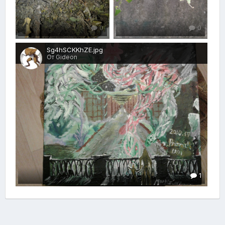
0
0
Sg4hSCKKhZE.jpg
От Gideon
1