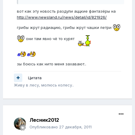
вот как эту новость раздули аццкие фантазёры на
http://www.newsland.ru/news/detail/id/821926/
грибы жрут радиацию, грибы жрут чашки петри
они там явно чё то курят
зы боюсь как нито меня захавают..
Цитата
Живу в лесу, молюсь колесу..
Лесник2012
Опубликовано
27 декабря, 2011