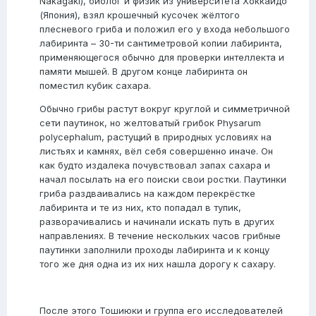
Nakagaki), биолог и физик из университета Хоккайдо
(Япония), взял крошечный кусочек жёлтого
плесневого гриба и положил его у входа небольшого
лабиринта – 30-ти сантиметровой копии лабиринта,
применяющегося обычно для проверки интеллекта и
памяти мышей. В другом конце лабиринта он
поместил кубик сахара.
Обычно грибы растут вокруг круглой и симметричной
сети паутинок, но желтоватый грибок Physarum
polycephalum, растущий в природных условиях на
листьях и камнях, вёл себя совершенно иначе. Он
как будто издалека почувствовал запах сахара и
начал посылать на его поиски свои ростки. Паутинки
гриба раздваивались на каждом перекрёстке
лабиринта и те из них, кто попадал в тупик,
разворачивались и начинали искать путь в других
направлениях. В течение нескольких часов грибные
паутинки заполнили проходы лабиринта и к концу
того же дня одна из их них нашла дорогу к сахару.
После этого Тошиюки и группа его исследователей