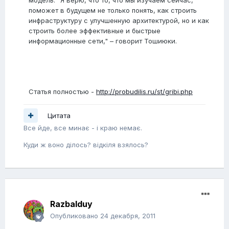
модель. "Я верю, что то, что мы изучаем сейчас,
поможет в будущем не только понять, как строить
инфраструктуру с улучшенную архитектурой, но и как
строить более эффективные и быстрые
информационные сети," – говорит Тошиюки.
Статья полностью -
http://probudilis.ru/st/gribi.php
Цитата
Все йде, все минає - i краю немає.
Куди ж воно дiлось? вiдкiля взялось?
Razbalduy
Опубликовано
24 декабря, 2011