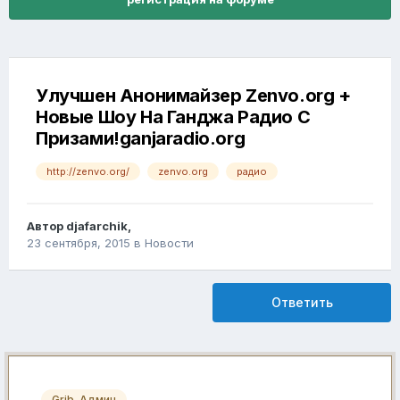
Улучшен Анонимайзер Zenvo.org +
Новые Шоу На Ганджа Радио С
Призами!ganjaradio.org
http://zenvo.org/
zenvo.org
радио
Автор
djafarchik
,
23 сентября, 2015
в
Новости
Ответить
Grib-Админ