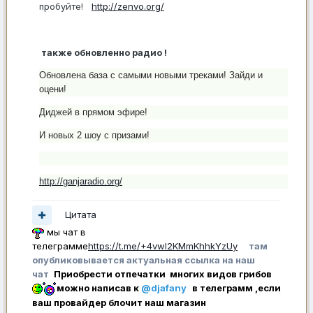
пробуйте!
http://zenvo.org/
также обновленно радио !
Обновлена база с самыми новыми треками! Зайди и
оцени!
Диджей в прямом эфире!
И новых 2 шоу с призами!
http://ganjaradio.org/
Цитата
мы чат в
телеграмме
https://t.me/+4vwl2KMmKhhkYzUy
там
опубликовывается актуальная ссылка на наш
чат
Приобрести отпечатки многих видов грибов
можно написав к
@djafany
в телеграмм ,если
ваш провайдер блочит наш магазин