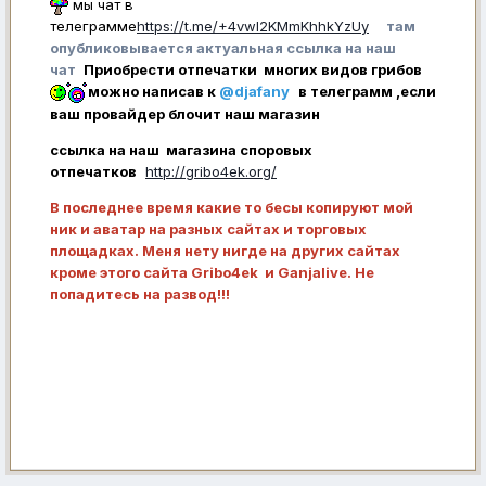
мы чат в
телеграмме
https://t.me/+4vwl2KMmKhhkYzUy
там
опубликовывается актуальная ссылка на наш
чат
Приобрести отпечатки многих видов грибов
можно написав к
@djafany
в телеграмм ,если
ваш провайдер блочит наш магазин
ссылка на наш магазина споровых
отпечатков
http://gribo4ek.org/
В последнее время какие то бесы копируют мой
ник и аватар на разных сайтах и торговых
площадках. Меня нету нигде на других сайтах
кроме этого сайта Gribo4ek и Ganjalive. Не
попадитесь на развод!!!