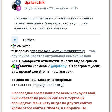
djafarchik
Опубликовано
23 сентября, 2015
c компа попробуй зайти и почисть куки и кеш на
своем телефоне в браузере ,я вхожу с лджи
древней и на сайт и на магазин
Цитата
мы чат в
телеграмме
https://t.me/+4vwl2KMmKhhkYzUy
там
опубликовывается актуальная ссылка на наш
чат
Приобрести отпечатки многих видов грибов
можно написав к
@djafany
в телеграмм ,если
ваш провайдер блочит наш магазин
ссылка на наш магазина споровых
отпечатков
http://gribo4ek.org/
В последнее время какие то бесы копируют мой
ник и аватар на разных сайтах и торговых
площадках. Меня нету нигде на других сайтах
кроме этого сайта Gribo4ek и Ganjalive. Не