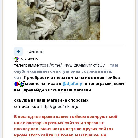
Цитата
мы чат в
телеграмме
https://t.me/+4vwl2KMmKhhkYzUy
там
опубликовывается актуальная ссылка на наш
чат
Приобрести отпечатки многих видов грибов
можно написав к
@djafany
в телеграмм ,если
ваш провайдер блочит наш магазин
ссылка на наш магазина споровых
отпечатков
http://gribo4ek.org/
В последнее время какие то бесы копируют мой
ник и аватар на разных сайтах и торговых
площадках. Меня нету нигде на других сайтах
кроме этого сайта Gribo4ek и Ganjalive. Не