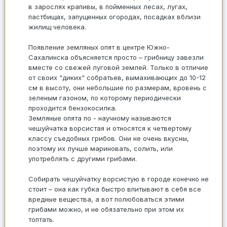
в зарослях крапивы, в пойменных лесах, лугах,
пастбищах, запущенных огородах, посадках вблизи
жилищ человека.
Появление земляных опят в центре Южно-
Сахалинска объясняется просто – грибницу завезли
вместе со свежей луговой землей. Только в отличие
от своих "диких" собратьев, вымахивающих до 10-12
см в высоту, они небольшие по размерам, вровень с
зеленым газоном, по которому периодически
проходится бензокосилка.
Земляные опята по - научному называются
чешуйчатка ворсистая и относятся к четвертому
классу съедобных грибов. Они не очень вкусны,
поэтому их лучше мариновать, солить, или
употреблять с другими грибами.
Собирать чешуйчатку ворсистую в городе конечно не
стоит – она как губка быстро впитывают в себя все
вредные вещества, а вот полюбоваться этими
грибами можно, и не обязательно при этом их
топтать.