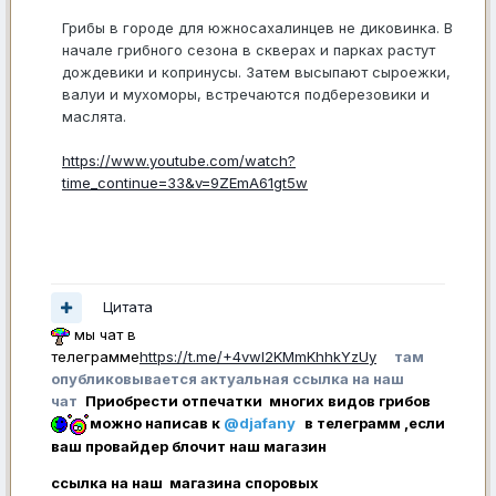
Грибы в городе для южносахалинцев не диковинка. В
начале грибного сезона в скверах и парках растут
дождевики и копринусы. Затем высыпают сыроежки,
валуи и мухоморы, встречаются подберезовики и
маслята.
https://www.youtube.com/watch?
time_continue=33&v=9ZEmA61gt5w
Цитата
мы чат в
телеграмме
https://t.me/+4vwl2KMmKhhkYzUy
там
опубликовывается актуальная ссылка на наш
чат
Приобрести отпечатки многих видов грибов
можно написав к
@djafany
в телеграмм ,если
ваш провайдер блочит наш магазин
ссылка на наш магазина споровых