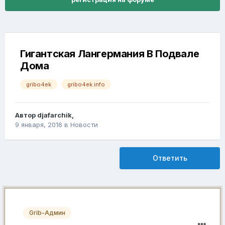
Гигантская Лангермания В Подвале
Дома
gribo4ek
gribo4ek.info
Автор
djafarchik
,
9 января, 2016
в
Новости
Ответить
Grib-Админ