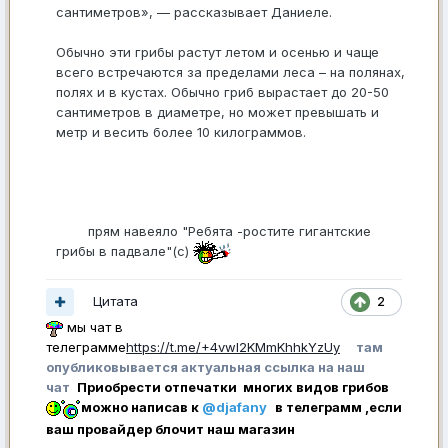
сантиметров», — рассказывает Даниеле.
Обычно эти грибы растут летом и осенью и чаще
всего встречаются за пределами леса – на полянах,
полях и в кустах. Обычно гриб вырастает до 20-50
сантиметров в диаметре, но может превышать и
метр и весить более 10 килограммов.
прям навеяло "Ребята -ростите гигантские
грибы в падвале"(с)
Цитата
2
мы чат в
телеграмме
https://t.me/+4vwl2KMmKhhkYzUy
там
опубликовывается актуальная ссылка на наш
чат
Приобрести отпечатки многих видов грибов
можно написав к
@djafany
в телеграмм ,если
ваш провайдер блочит наш магазин