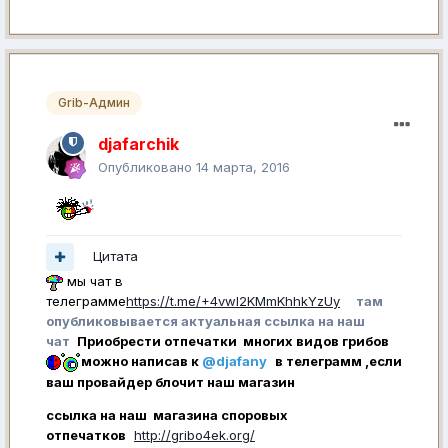
Grib-Админ
djafarchik
Опубликовано
14 марта, 2016
Цитата
мы чат в
телеграмме
https://t.me/+4vwl2KMmKhhkYzUy
там
опубликовывается актуальная ссылка на наш
чат
Приобрести отпечатки многих видов грибов
можно написав к
@djafany
в телеграмм ,если
ваш провайдер блочит наш магазин
ссылка на наш магазина споровых
отпечатков
http://gribo4ek.org/