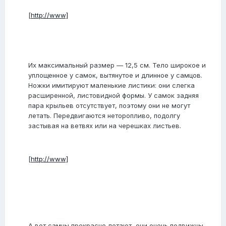
[
http://www]
Их максимальный размер — 12,5 см. Тело широкое и
уплощенное у самок, вытянутое и длинное у самцов.
Ножки имитируют маленькие листики: они слегка
расширенной, листовидной формы. У самок задняя
пара крыльев отсутствует, поэтому они не могут
летать. Передвигаются неторопливо, подолгу
застывая на ветвях или на черешках листьев.
[
http://www]
А вот самцы прекрасно летают, они очень подвижны