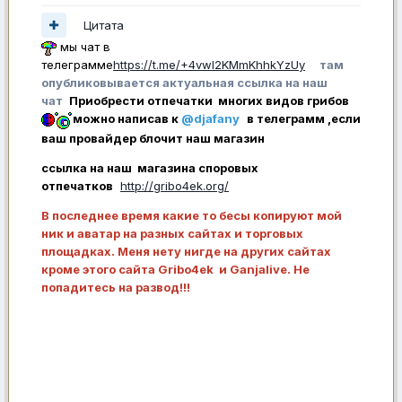
Цитата
мы чат в
телеграмме
https://t.me/+4vwl2KMmKhhkYzUy
там
опубликовывается актуальная ссылка на наш
чат
Приобрести отпечатки многих видов грибов
можно написав к
@djafany
в телеграмм ,если
ваш провайдер блочит наш магазин
ссылка на наш магазина споровых
отпечатков
http://gribo4ek.org/
В последнее время какие то бесы копируют мой
ник и аватар на разных сайтах и торговых
площадках. Меня нету нигде на других сайтах
кроме этого сайта Gribo4ek и Ganjalive. Не
попадитесь на развод!!!