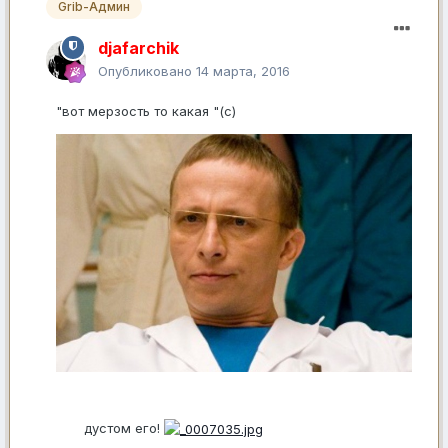
Grib-Админ
djafarchik
Опубликовано
14 марта, 2016
"вот мерзость то какая "(с)
дустом его!