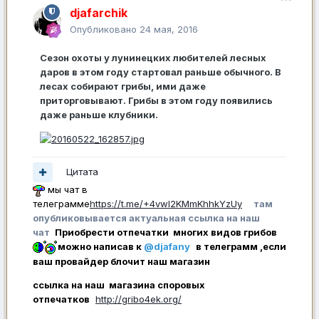
djafarchik
Опубликовано
24 мая, 2016
Сезон охоты у лунинецких любителей лесных
даров в этом году стартовал раньше обычного. В
лесах собирают грибы, ими даже
приторговывают. Грибы в этом году появились
даже раньше клубники.
Цитата
мы чат в
телеграмме
https://t.me/+4vwl2KMmKhhkYzUy
там
опубликовывается актуальная ссылка на наш
чат
Приобрести отпечатки многих видов грибов
можно написав к
@djafany
в телеграмм ,если
ваш провайдер блочит наш магазин
ссылка на наш магазина споровых
отпечатков
http://gribo4ek.org/