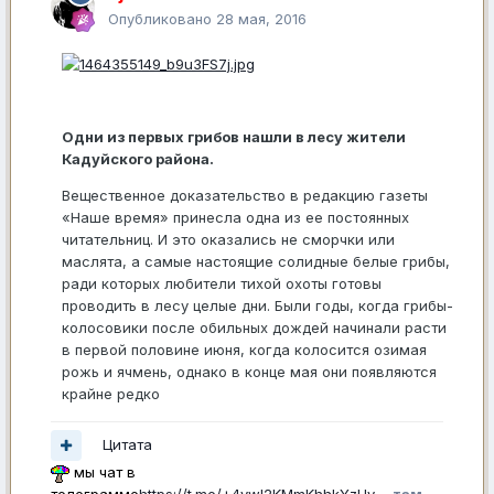
Опубликовано
28 мая, 2016
Одни из первых грибов нашли в лесу жители
Кадуйского района.
Вещественное доказательство в редакцию газеты
«Наше время» принесла одна из ее постоянных
читательниц. И это оказались не сморчки или
маслята, а самые настоящие солидные белые грибы,
ради которых любители тихой охоты готовы
проводить в лесу целые дни. Были годы, когда грибы-
колосовики после обильных дождей начинали расти
в первой половине июня, когда колосится озимая
рожь и ячмень, однако в конце мая они появляются
крайне редко
Цитата
мы чат в
телеграмме
https://t.me/+4vwl2KMmKhhkYzUy
там