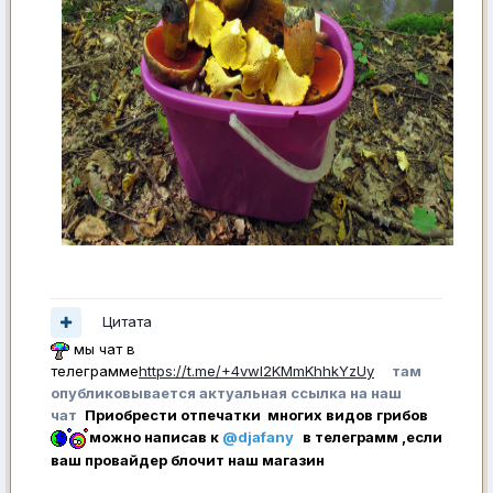
Цитата
мы чат в
телеграмме
https://t.me/+4vwl2KMmKhhkYzUy
там
опубликовывается актуальная ссылка на наш
чат
Приобрести отпечатки многих видов грибов
можно написав к
@djafany
в телеграмм ,если
ваш провайдер блочит наш магазин