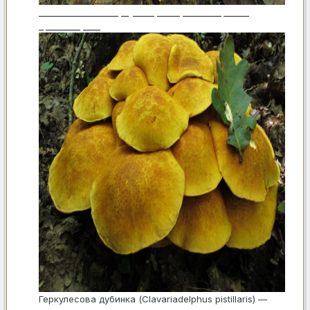
Гимнопил Юноны (
Gymnopilus
junonius
) — не
красавец ли?
Геркулесова дубинка (Clavariadelphus pistillaris) —