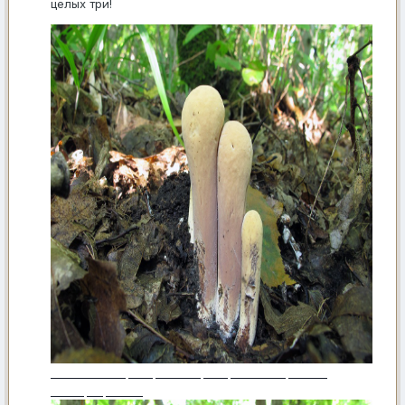
целых три!
Чем не император? Император-2016! Imperator
rhodopurpureus