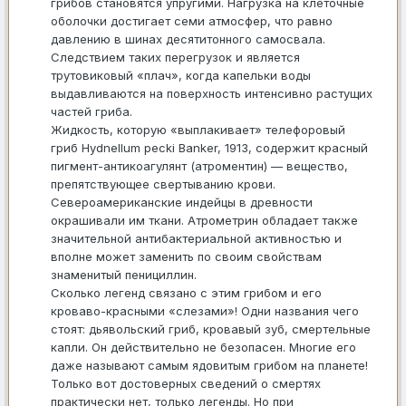
грибов становятся упругими. Нагрузка на клеточные
оболочки достигает семи атмосфер, что равно
давлению в шинах десятитонного самосвала.
Следствием таких перегрузок и является
трутовиковый «плач», когда капельки воды
выдавливаются на поверхность интенсивно растущих
частей гриба.
Жидкость, которую «выплакивает» телефоровый
гриб Hydnellum pecki Banker, 1913, содержит красный
пигмент-антикоагулянт (атроментин) — вещество,
препятствующее свертыванию крови.
Североамериканские индейцы в древности
окрашивали им ткани. Атрометрин обладает также
значительной антибактериальной активностью и
вполне может заменить по своим свойствам
знаменитый пенициллин.
Сколько легенд связано с этим грибом и его
кроваво-красными «слезами»! Одни названия чего
стоят: дьявольский гриб, кровавый зуб, смертельные
капли. Он действительно не безопасен. Многие его
даже называют самым ядовитым грибом на планете!
Только вот достоверных сведений о смертях
практически нет, только легенды. Но при