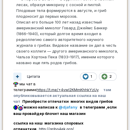
лесах, образуя микоризу с сосной и пихтой.
Плодовые тела формируются в августе, и гриб
плодоносит до первых морозов.
Описал его больше 100 лет назад известный
американский миколог Говард Джеймс Банкер
(1866–1940), который долгое время входил в
редколлегию самого авторитетного научного
журнала о грибах. Видовое название он дал в честь
своего коллеги — другого американского миколога,
Чальза Хортона Пека (1833–1917), именем которого
названо еще пять родов грибов.
Цитата
1
2
мы чат в
телеграмме
https://t.me/+4vwl2KMmKhhkYzUy
там
опубликовывается актуальная ссылка на наш
чат
Приобрести отпечатки многих видов грибов
можно написав к
@djafany
в телеграмм ,если
ваш провайдер блочит наш магазин
ссылка на наш магазина споровых
отпечатков
http://gribo4ek.org/