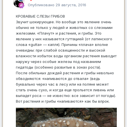
Опубликовано
29 августа, 2016
КРОВАВЫЕ СЛЕЗЫ ГРИБОВ
Звучит шокирующее. Но вообще это явление очень
обычно не только у людей и животных со слезными
железами. «Плачут» и растения, и грибы. Это
явление у них называется гуттацией (от латинского
слова «gutta» — капля). Причины «плача» вполне
очевидны: при слабой освещенности и высокой
влажности избыток воды организм растения выводит
наружу через особые железы под названием
гидатоды (особенно развитые в зонах роста).
После обильных дождей растения и грибы невольно
обводняются: «напиваются до отвала» (ведь
буквально через час в лесу или на поляне может
стать очень сухо, и когда еще прольется ливень или
выпадет роса — не известно: все зависит от погоды).
Вот растения и грибы «напиваются» как бы впрок.