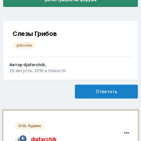
Слезы Грибов
gribo4ek
Автор
djafarchik
,
29 августа, 2016
в
Новости
Ответить
Grib-Админ
djafarchik