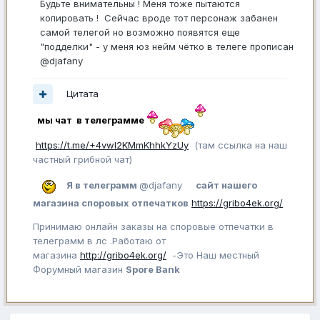
Будьте внимательны ! Меня тоже пытаются
копировать ! Сейчас вроде тот персонаж забанен
самой телегой но возможно появятся еще
"подделки" - у меня юз нейм чётко в телеге прописан
@djafany
Цитата
мы чат в телеграмме
https://t.me/+4vwl2KMmKhhkYzUy
(там ссылка на наш
частный грибной чат)
Я в телеграмм
@djafany
сайт нашего
магазина споровых отпечатков
https://gribo4ek.org/
Принимаю онлайн заказы на споровые отпечатки в
телеграмм в лс .Работаю от
магазина
http://gribo4ek.org/
-Это Наш местный
Форумный магазин
Spore Bank