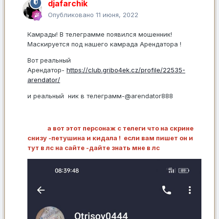
djafarchik
Опубликовано
11 июня, 2022
Камрады! В телеграмме появился мошенник!
Маскируется под нашего камрада Арендатора !
Вот реальный
Арендатор-
https://club.gribo4ek.cz/profile/22535-
arendator/
и реальный ник в телеграмм-@arendator888
а вот этот персонаж с телеги что на скрине
снизу -петушина и кидала ! если вам пишет он и
тут в лс на сайте -дайте знать мне в лс