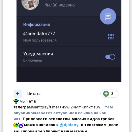
Цитата
3
мы чат в
телеграмме
https://t.me/+4vwl2KMmKhhkYzUy
там
опубликовывается актуальная ссылка на наш
чат
Приобрести отпечатки многих видов грибов
можно написав к
@djafany
в телеграмм ,если
ваш провайдер блочит наш магазин