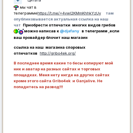
мы чат в
телеграмме
https://t.me/+4vwl2KMmKhhkYzUy
там
опубликовывается актуальная ссылка на наш
чат
Приобрести отпечатки многих видов грибов
можно написав к
@djafany
в телеграмм ,если
ваш провайдер блочит наш магазин
ссылка на наш магазина споровых
отпечатков
http://gribo4ek.org/
В последнее время какие то бесы копируют мой
ник и аватар на разных сайтах и торговых
площадках. Меня нету нигде на других сайтах
кроме этого сайта Gribo4ek и Ganjalive. Не
попадитесь на развод!!!