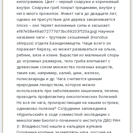
килограммов. Цвет – черный снаружи и коричневый
внутри. Снаружи гриб покрыт трещинами, внутри у
него много прожилок. Живет чага до двадцати лет,
однако ее присутствие для дерева заканчивается
плохо – оно теряет жизненные силы и засыхает.
ef87e58e49a072777d73bc69203f120a.jpg) Научное
название чаги – трутовик скошенный (Inonotus
obliquus) отдела Базидиомицеты. Чаще всего он
поражает березу, но может развиваться на ольхе,
рябине, вязе и клене. Вырастая из маленькой споры
до огромных размеров, тело гриба впитывает с
древесным соком множество полезных веществ,
такие как, например, калий, цинк, железо,
полисахариды и др. Чага считается ценным
природным лекарством, которое можно
использовать при заболеваниях кишечника, печени,
проводить профилактику онкологических болезней.
Но вся ли чага, произрастающая на нашем острове,
одинаково полезна? Сотрудники заповедника
«Курильский» в ходе совместной экспедиции с
микологами Биолого-почвенного института ДВО РАН
(г. Владивосток) нашли в кальдере вулкана
Головнина крупные экземпляры чаги, росшие на