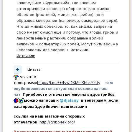
заповедника «Курильский», где законом
категорически запрещен сбор не только живых
объектов (растений, животных, грибов), но и
образцов минералов (например, самородной серы).
Что до живых объектов, то, как видим, запрет на
сбор имеет смысл еще и потому, что ягоды, грибы и
лекарственные растения, собранные вблизи
вулканов и сольфатарных полей, могут быть весьма
небезопасны для здоровья. источник
Источник:
Цитата
мы чат в
телеграмме
https://t.me/+4vwl2KMmKhhkYzUy
там
опубликовывается актуальная ссылка на наш
чат
Приобрести отпечатки многих видов грибов
можно написав к
@djafany
в телеграмм ,если
ваш провайдер блочит наш магазин
ссылка на наш магазина споровых
отпечатков
http://gribo4ek.org/
В последнее время какие то бесы копируют мой