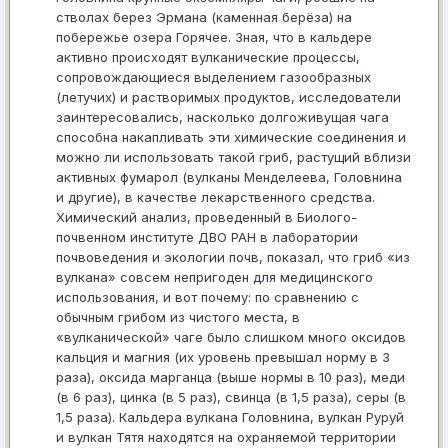
стволах берез Эрмана (каменная берёза) на
побережье озера Горячее. Зная, что в кальдере
активно происходят вулканические процессы,
сопровождающиеся выделением газообразных
(летучих) и растворимых продуктов, исследователи
заинтересовались, насколько долгоживущая чага
способна накапливать эти химические соединения и
можно ли использовать такой гриб, растущий вблизи
активных фумарол (вулканы Менделеева, Головнина
и другие), в качестве лекарственного средства.
Химический анализ, проведенный в Биолого-
почвенном институте ДВО РАН в лаборатории
почвоведения и экологии почв, показал, что гриб «из
вулкана» совсем непригоден для медицинского
использования, и вот почему: по сравнению с
обычным грибом из чистого места, в
«вулканической» чаге было слишком много оксидов
кальция и магния (их уровень превышал норму в 3
раза), оксида марганца (выше нормы в 10 раз), меди
(в 6 раз), цинка (в 5 раз), свинца (в 1,5 раза), серы (в
1,5 раза). Кальдера вулкана Головнина, вулкан Руруй
и вулкан Тятя находятся на охраняемой территории