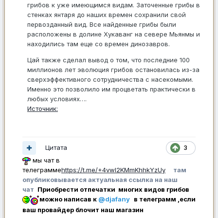
грибов к уже имеющимся видам. Заточенные грибы в
стенках янтаря до наших времен сохранили свой
первозданный вид. Все найденные грибы были
расположены в долине Хукаванг на севере Мьянмы и
находились там еще со времен динозавров.
Цай также сделал вывод о том, что последние 100
миллионов лет эволюция грибов остановилась из-за
сверхэффективного сотрудничества с насекомыми.
Именно это позволило им процветать практически в
любых условиях….
Источник:
Цитата
3
мы чат в
телеграмме
https://t.me/+4vwl2KMmKhhkYzUy
там
опубликовывается актуальная ссылка на наш
чат
Приобрести отпечатки многих видов грибов
можно написав к
@djafany
в телеграмм ,если
ваш провайдер блочит наш магазин