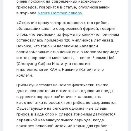
очень похожих на современных насекомых-
грибоедов, говорится в статье, опубликованной
в журнале
Nature Communications.
«Открытие сразу четырех плодовых тел грибов,
обладавших вполне современной формой, говорит
о том, что эволюция их формы по каким-то причинам
остановилась примерно 120 миллионов лет назад.
Похоже, что грибы и насекомые наладили
взаимовыгодные отношения еще в меловом периоде
и с тех пор они не менялись», — пишет Ченьян Цай
(Chenyang Cai) из Института геологии
и палеонтологии КАН в Нанкине (Китай) и его
коллеги.
Грибы существуют на Земле фактически так же
долго, как растения и животные, однако их следы
в древних породах найти очень сложно, так
как отпечатки плодовых тел грибов не сохраняются.
Существующие на сегодня однозначные следы
грибов в виде спор и следов грибницы датируются
серединой каменноугольного периода, когда
появился основной источник «еды» для грибов –