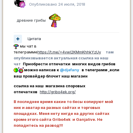
Опубликовано
24 июля, 2018
древние грибы
Цитата
мы чат в
телеграмме
https://t.me/+4vwl2KMmKhhkYzUy
там
опубликовывается актуальная ссылка на наш
чат
Приобрести отпечатки многих видов грибов
можно написав к
@djafany
в телеграмм ,если
ваш провайдер блочит наш магазин
ссылка на наш магазина споровых
отпечатков
http://gribo4ek.org/
В последнее время какие то бесы копируют мой
ник и аватар на разных сайтах и торговых
площадках. Меня нету нигде на других сайтах
кроме этого сайта Gribo4ek и Ganjalive. Не
попадитесь на развод!!!