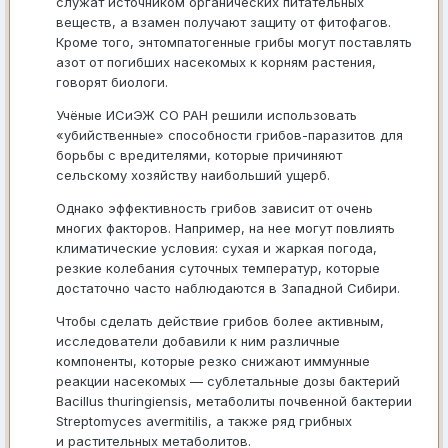
служат источником органических питательных
веществ, а взамен получают защиту от фитофагов.
Кроме того, энтомпатогенные грибы могут поставлять
азот от погибших насекомых к корням растения,
говорят биологи.
Учёные ИСиЭЖ СО РАН решили использовать
«убийственные» способности грибов-паразитов для
борьбы с вредителями, которые причиняют
сельскому хозяйству наибольший ущерб.
Однако эффективность грибов зависит от очень
многих факторов. Например, на нее могут повлиять
климатические условия: сухая и жаркая погода,
резкие колебания суточных температур, которые
достаточно часто наблюдаются в Западной Сибири.
Чтобы сделать действие грибов более активным,
исследователи добавили к ним различные
компоненты, которые резко снижают иммунные
реакции насекомых — сублетальные дозы бактерий
Bacillus thuringiensis, метаболиты почвенной бактерии
Streptomyces avermitilis, а также ряд грибных
и растительных метаболитов.