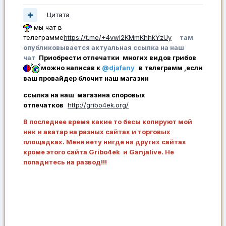
Цитата
мы чат в
телеграмме
https://t.me/+4vwl2KMmKhhkYzUy
там
опубликовывается актуальная ссылка на наш
чат
Приобрести отпечатки многих видов грибов
можно написав к
@djafany
в телеграмм ,если
ваш провайдер блочит наш магазин
ссылка на наш магазина споровых
отпечатков
http://gribo4ek.org/
В последнее время какие то бесы копируют мой
ник и аватар на разных сайтах и торговых
площадках. Меня нету нигде на других сайтах
кроме этого сайта Gribo4ek и Ganjalive. Не
попадитесь на развод!!!