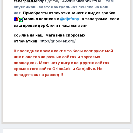
телеграмме
https://t.me/+4vwl2KMmKhhkYzUy
там
опубликовывается актуальная ссылка на наш
чат
Приобрести отпечатки многих видов грибов
можно написав к
@djafany
в телеграмм ,если
ваш провайдер блочит наш магазин
ссылка на наш магазина споровых
отпечатков
http://gribo4ek.org/
В последнее время какие то бесы копируют мой
ник и аватар на разных сайтах и торговых
площадках. Меня нету нигде на других сайтах
кроме этого сайта Gribo4ek и Ganjalive. Не
попадитесь на развод!!!