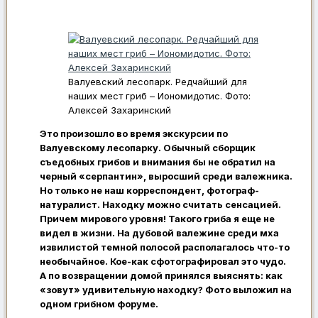
Валуевский лесопарк. Редчайший для
наших мест гриб – Иономидотис. Фото:
Алексей Захаринский
Это произошло во время экскурсии по
Валуевскому лесопарку. Обычный сборщик
съедобных грибов и внимания бы не обратил на
черный «серпантин», выросший среди валежника.
Но только не наш корреспондент, фотограф-
натуралист. Находку можно считать сенсацией.
Причем мирового уровня! Такого гриба я еще не
видел в жизни. На дубовой валежине среди мха
извилистой темной полосой располагалось что-то
необычайное. Кое-как сфотографировал это чудо.
А по возвращении домой принялся выяснять: как
«зовут» удивительную находку? Фото выложил на
одном грибном форуме.