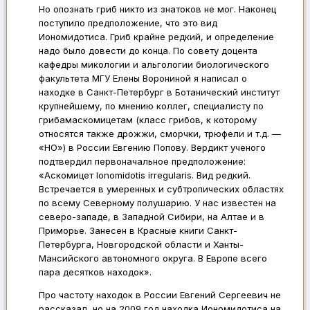
Но опознать гриб никто из знатоков не мог. Наконец
поступило предположение, что это вид
Иономидотиса. Гриб крайне редкий, и определение
надо было довести до конца. По совету доцента
кафедры микологии и альгологии биологического
факультета МГУ Елены Ворониной я написал о
находке в Санкт-Петербург в Ботанический институт
крупнейшему, по мнению коллег, специалисту по
грибамаскомицетам (класс грибов, к которому
относятся также дрожжи, сморчки, трюфели и т.д. —
«НО») в России Евгению Попову. Вердикт ученого
подтвердил первоначальное предположение:
«Аскомицет Ionomidotis irregularis. Вид редкий.
Встречается в умеренных и субтропических областях
по всему Северному полушарию. У нас известен на
северо-западе, в Западной Сибири, на Алтае и в
Приморье. Занесен в Красные книги Санкт-
Петербурга, Новгородской области и Ханты-
Мансийского автономного округа. В Европе всего
пара десятков находок».
Про частоту находок в России Евгений Сергеевич не
рассказал, но на 2009 год находка Иономидотиса на