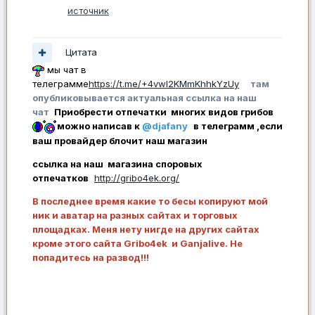
источник
Цитата
мы чат в
телеграмме
https://t.me/+4vwl2KMmKhhkYzUy
там
опубликовывается актуальная ссылка на наш
чат
Приобрести отпечатки многих видов грибов
можно написав к
@djafany
в телеграмм ,если
ваш провайдер блочит наш магазин
ссылка на наш магазина споровых
отпечатков
http://gribo4ek.org/
В последнее время какие то бесы копируют мой
ник и аватар на разных сайтах и торговых
площадках. Меня нету нигде на других сайтах
кроме этого сайта Gribo4ek и Ganjalive. Не
попадитесь на развод!!!