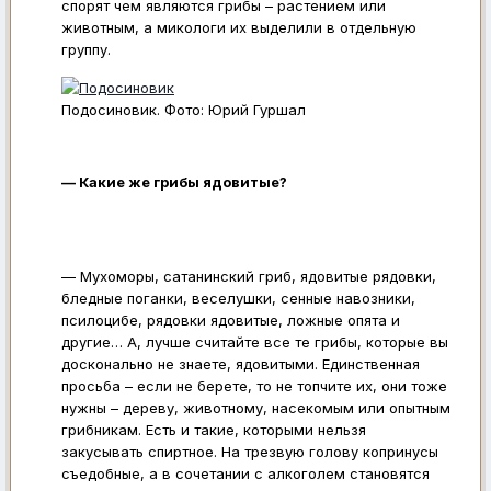
спорят чем являются грибы – растением или
животным, а микологи их выделили в отдельную
группу.
Подосиновик. Фото: Юрий Гуршал
— Какие же грибы ядовитые?
— Мухоморы, сатанинский гриб, ядовитые рядовки,
бледные поганки, веселушки, сенные навозники,
псилоцибе, рядовки ядовитые, ложные опята и
другие… А, лучше считайте все те грибы, которые вы
досконально не знаете, ядовитыми. Единственная
просьба – если не берете, то не топчите их, они тоже
нужны – дереву, животному, насекомым или опытным
грибникам. Есть и такие, которыми нельзя
закусывать спиртное. На трезвую голову копринусы
съедобные, а в сочетании с алкоголем становятся