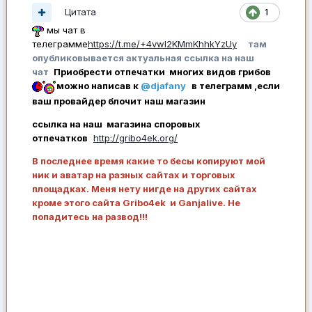
Цитата
1
мы чат в
телеграмме
https://t.me/+4vwl2KMmKhhkYzUy
там
опубликовывается актуальная ссылка на наш
чат
Приобрести отпечатки многих видов грибов
можно написав к
@djafany
в телеграмм ,если
ваш провайдер блочит наш магазин
ссылка на наш магазина споровых
отпечатков
http://gribo4ek.org/
В последнее время какие то бесы копируют мой
ник и аватар на разных сайтах и торговых
площадках. Меня нету нигде на других сайтах
кроме этого сайта Gribo4ek и Ganjalive. Не
попадитесь на развод!!!