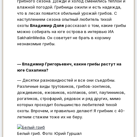
грибного сезона. Дожди и холод сменились теплой и
влажной погодой. Грибницы ожили и есть надежда,
что в лесах появится обильный урожай грибов. С
наступлением сезона опытный любитель тихой
охоты
Владимир Доля
рассказал о том, какие грибы
можно собирать на юге острова в интервью ИА
SakhalinMedia. Он советует не брать в корзину
незнакомые грибы.
— Владимир Григорьевич, какие грибы растут на
юге Сахалина?
— Десятки разновидностей и все они съедобны.
Различные виды трутовиков, грибов-зонтиков,
дождевиков, ежовиков, колпаков, опят, паутинников,
рогатиков, строфарий, рядовок и ряд других, мимо
которых проходит большинство любителей тихой
охоты. Впрочем, и правильно делают! Я грибник с 40-
летним стажем тоже их не беру.
Белый гриб. Фото: Юрий Гуршал