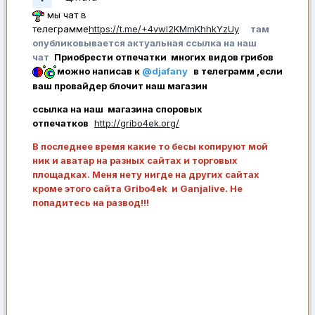
мы чат в
телеграмме
https://t.me/+4vwl2KMmKhhkYzUy
там
опубликовывается актуальная ссылка на наш
чат
Приобрести отпечатки многих видов грибов
можно написав к
@djafany
в телеграмм ,если
ваш провайдер блочит наш магазин
ссылка на наш магазина споровых
отпечатков
http://gribo4ek.org/
В последнее время какие то бесы копируют мой
ник и аватар на разных сайтах и торговых
площадках. Меня нету нигде на других сайтах
кроме этого сайта Gribo4ek и Ganjalive. Не
попадитесь на развод!!!