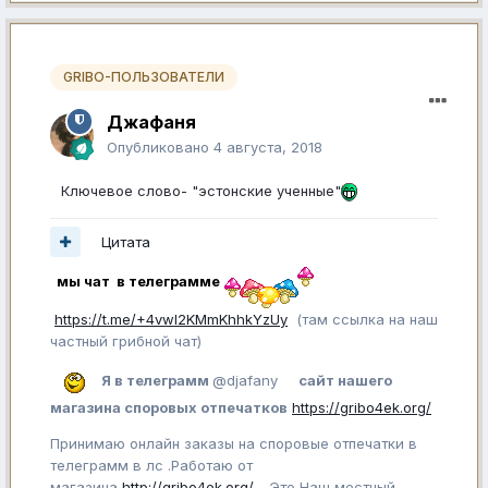
GRIBO-ПОЛЬЗОВАТЕЛИ
Джафаня
Опубликовано
4 августа, 2018
Ключевое слово- "эстонские ученные"
Цитата
мы чат в телеграмме
https://t.me/+4vwl2KMmKhhkYzUy
(там ссылка на наш
частный грибной чат)
Я в телеграмм
@djafany
сайт нашего
магазина споровых отпечатков
https://gribo4ek.org/
Принимаю онлайн заказы на споровые отпечатки в
телеграмм в лс .Работаю от
магазина
http://gribo4ek.org/
-Это Наш местный