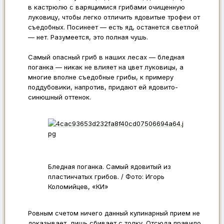
в кастрюлю с варящимися грибами очищенную
луковицу, чтобы легко отличить ядовитые трофеи от
съедобных. Посинеет — есть яд, останется светлой
— нет. Разумеется, это полная чушь.
Самый опасный гриб в наших лесах — бледная
поганка — никак не влияет на цвет луковицы, а
многие вполне съедобные грибы, к примеру
поддубовики, напротив, придают ей ядовито-
синюшный оттенок.
Бледная поганка. Самый ядовитый из
пластинчатых грибов. / Фото: Игорь
Коломийцев, «КИ»
Ровным счетом ничего данный кулинарный прием не
доказывает, лишь сбивает с толку. Отсюда правило