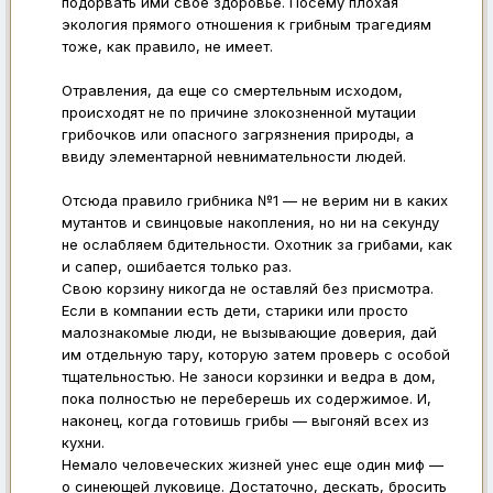
подорвать ими свое здоровье. Посему плохая
экология прямого отношения к грибным трагедиям
тоже, как правило, не имеет.
Отравления, да еще со смертельным исходом,
происходят не по причине злокозненной мутации
грибочков или опасного загрязнения природы, а
ввиду элементарной невнимательности людей.
Отсюда правило грибника №1 — не верим ни в каких
мутантов и свинцовые накопления, но ни на секунду
не ослабляем бдительности. Охотник за грибами, как
и сапер, ошибается только раз.
Свою корзину никогда не оставляй без присмотра.
Если в компании есть дети, старики или просто
малознакомые люди, не вызывающие доверия, дай
им отдельную тару, которую затем проверь с особой
тщательностью. Не заноси корзинки и ведра в дом,
пока полностью не переберешь их содержимое. И,
наконец, когда готовишь грибы — выгоняй всех из
кухни.
Немало человеческих жизней унес еще один миф —
о синеющей луковице. Достаточно, дескать, бросить