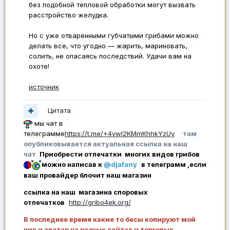
без подобной тепловой обработки могут вызвать
расстройство желудка.
Но с уже отваренными губчатыми грибами можно
делать все, что угодно — жарить, мариновать,
солить, не опасаясь последствий. Удачи вам на
охоте!
источник
Цитата
мы чат в
телеграмме
https://t.me/+4vwl2KMmKhhkYzUy
там
опубликовывается актуальная ссылка на наш
чат
Приобрести отпечатки многих видов грибов
можно написав к
@djafany
в телеграмм ,если
ваш провайдер блочит наш магазин
ссылка на наш магазина споровых
отпечатков
http://gribo4ek.org/
В последнее время какие то бесы копируют мой
ник и аватар на разных сайтах и торговых