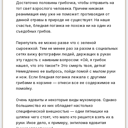
Достаточно половины грибочка, чтобы отправить на
тот свет взрослого человека. Причем никакая
реанимация ему уже не поможет: противоядия от
данной отравы в природе не существует. На наше
счастье, бледная поганка не похожа ни на один из
съедобных грибов.
Перепутать ее можно разве что с зеленой
сыроежкой. Тем не менее раз за разом в социальных
сетях вижу фотографии людей, держащих в руках
эту гадость с наивным вопросом: «Ой, я грибок
нашел, что это такое?» Это смерть твоя, детка!
Немедленно ее выбрось, пойди помой с мылом руки
и нож. Если бледная поганка лежала с другими
грибами в корзине — отнеси все ее содержимое на
помойку.
Очень ядовиты и некоторые виды мухоморов. Однако
большинство из них обладает настолько
специфической внешностью — одни пятнышки на
шляпке чего стоят, что мало кто решится взять их в
руки. Иное дело, к примеру, энтилома ядовитая