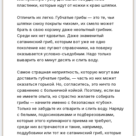
пластинки, которые идут от ножки к краю шляпки.
Отличить их легко. Губчатые грибы — это те, чьи
шляпки снизу покрыты «мхом», их смело может
брать в свою корзину даже неопытный грибник.
Среди них нет ядовитых. Даже знаменитый
сатанинский гриб, которым вот уже не одно
поколение нас пугают справочники, на поверку
оказывается условно-съедобным. Надо только
выварить его минут десять и слить воду.
Самое страшная неприятность, которую могут вам
доставить губчатые грибы, — часть из них может
оказаться горькой. Но, согласитесь, это ничто по
сравнению с больничной койкой. Поэтому, если вы
не имеете опыта, но страстно желаете собирать
грибы — начните именно с безопасных «губок».
Только не забудьте их отварить и слить воду. Наряду
с белыми, подосиновиками и подберезовиками,
которые этого кулинарного приема не требуют,
среди них встречаются и такие, например,
поддубовики или тот же сатанинский гриб, которые