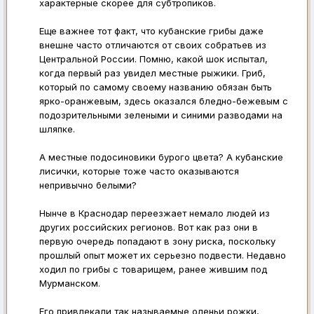
характерные скорее для субтропиков.
Еще важнее тот факт, что кубанские грибы даже
внешне часто отличаются от своих собратьев из
Центральной России. Помню, какой шок испытал,
когда первый раз увидел местные рыжики. Гриб,
который по самому своему названию обязан быть
ярко-оранжевым, здесь оказался бледно-бежевым с
подозрительными зелеными и синими разводами на
шляпке.
А местные подосиновики бурого цвета? А кубанские
лисички, которые тоже часто оказываются
непривычно белыми?
Нынче в Краснодар переезжает немало людей из
других российских регионов. Вот как раз они в
первую очередь попадают в зону риска, поскольку
прошлый опыт может их серьезно подвести. Недавно
ходил по грибы с товарищем, ранее жившим под
Мурманском.
Его привлекали так называемые оленьи рожки,