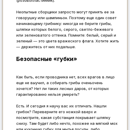
(розовопластинник).
Неопытные сборщики запросто могут принять ее за
говорушку или шампиньон. Поэтому еще один совет
начинающему грибнику: никогда не берите грибы,
шляпки которых белого, серого, светло-бежевого
или зеленоватого оттенка. Помните: белый, серый и
зеленый — это цвета вражеского флага. Хотите жить
— держитесь от них подальше.
Безопасные «губки»
Как быть, если проводника нет, всех врагов в лицо
еще не выучил, а собирать грибы оченьочень
хочется? Нет ли таких лесных даров, от которых
гарантированно нельзя умереть?
Есть. И сегодня я научу вас их отличать. Нашли
грибок? Переверните его ножкой вверх и
посмотрите, какая субстанция покрывает шляпку
снизу. Там будет либо нечто, похожее на мягкий мох
или кухонную губку для мытья посуды, либо