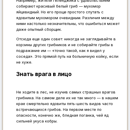
Например, жители Геленджика с удовольствием
собирают красивый белый гриб — мухомор
яйцевидный. Но его проще простого спутать с
ядовитым мухомором очевидным. Различия между
ними настолько незначительны, что ошибиться может
даже опытный сборщик.
Отсюда еще один совет: никогда не заглядывайте в
корзины других грибников и не собирайте грибы в
подражание им — «точно такой, как я видел у
соседа». Это прямой путь на больничную койку, если
не хуже.
Знать врага в лицо
Не ходите в лес, не изучив самых страшных врагов
грибника. На самом деле их не так много — в нашем
крае смертельно ядовиты пять-шесть видов часто
встречающихся грибов. На первом месте по
опасности, конечно же, бледная поганка, чей яд
сильней укуса кобры.