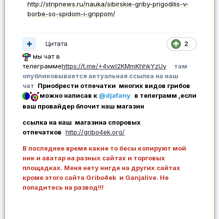
http://stripnews.ru/nauka/sibirskie-griby-prigodilis-v-
borbe-so-spidom-i-grippom/
Цитата
2
мы чат в
телеграмме
https://t.me/+4vwl2KMmKhhkYzUy
там
опубликовывается актуальная ссылка на наш
чат
Приобрести отпечатки многих видов грибов
можно написав к
@djafany
в телеграмм ,если
ваш провайдер блочит наш магазин
ссылка на наш магазина споровых
отпечатков
http://gribo4ek.org/
В последнее время какие то бесы копируют мой
ник и аватар на разных сайтах и торговых
площадках. Меня нету нигде на других сайтах
кроме этого сайта Gribo4ek и Ganjalive. Не
попадитесь на развод!!!