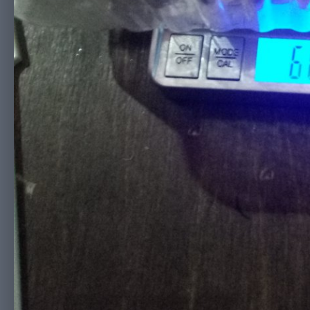
P00519-184940.jpg
Автор
Kensy666
30 мая, 2020
1 690 просмотров
Просмотр изобра