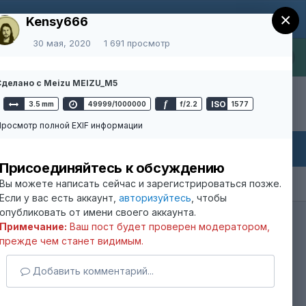
×
×
 чат Грибочка в телеграмм)
Kensy666
30 мая, 2020
1 691 просмотр
×
е
Сделано с Meizu MEIZU_M5
Регистрация
Уже зарегистрированы? Войти
f
ISO
3.5 mm
49999/1000000
f/2.2
1577
росмотр полной EXIF информации
Присоединяйтесь к обсуждению
Вы можете написать сейчас и зарегистрироваться позже.
Если у вас есть аккаунт,
авторизуйтесь
, чтобы
опубликовать от имени своего аккаунта.
Активность
Примечание:
Ваш пост будет проверен модератором,
прежде чем станет видимым.
 чат Грибочка в телеграмм)
Добавить комментарий...
е