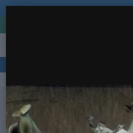
МЫ в телеграмме!! https://t.m
P00519-184940.jpg
мои фоточки
(4 изображения)
ИЗ АЛЬБОМА:
Чтоб
Сайт
Активность
Лидеры
Магазин
Форумы
Галерея
Модераторы
Пользователи онл
Главная
Галерея
Изображения пользователей форума Gribo
МЫ в телеграмме!! https:/