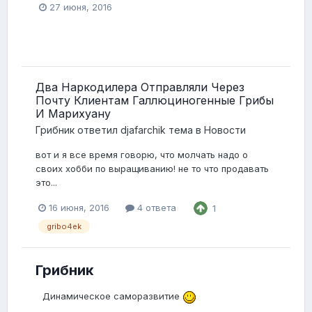
27 июня, 2016
Два Наркодилера Отправляли Через
Почту Клиентам Галлюциногенные Грибы
И Марихуану
Грибник
ответил
djafarchik
тема в
Новости
вот и я все время говорю, что молчать надо о
своих хобби по выращиванию! не то что продавать
это...
16 июня, 2016
4 ответа
1
gribo4ek
Грибник
Динамическое саморазвитие