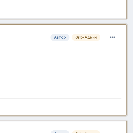
Автор
Grib-Админ