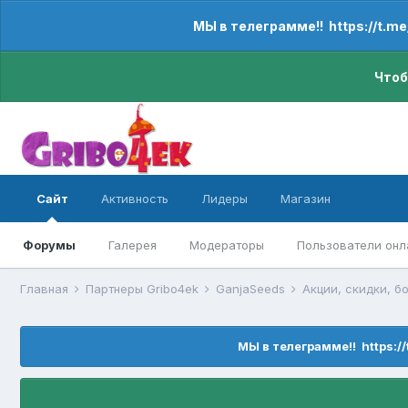
МЫ в телеграмме!! https://t.m
Чтоб
Сайт
Активность
Лидеры
Магазин
Форумы
Галерея
Модераторы
Пользователи онл
Главная
Партнеры Gribo4ek
GanjaSeeds
Акции, скидки, б
МЫ в телеграмме!! https:/