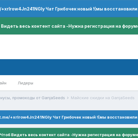
e/+xrIrow4Jn241NGIy Чат Грибочек новый !(мы восстановили
 Видеть весь контент сайта -Нужна регистрация на форум
айн
Лидеры
онусы, промокоды от GanjaSeeds
Майские скидки на GanjaSeeds
/t.me/+xrIrow4Jn241NGIy Чат Грибочек новый !(мы восстановили
Чтоб Видеть весь контент сайта -Нужна регистрация на форум