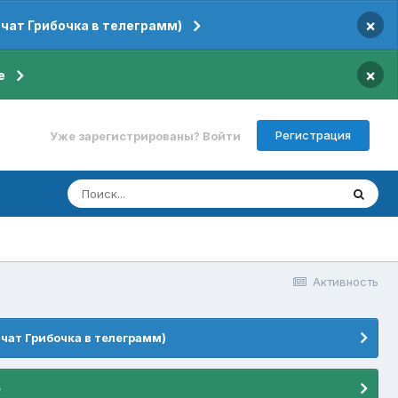
×
 чат Грибочка в телеграмм)
×
е
Регистрация
Уже зарегистрированы? Войти
Активность
 чат Грибочка в телеграмм)
е