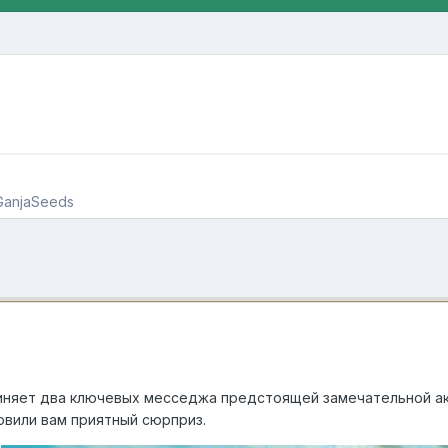
GanjaSeeds
иняет два ключевых месседжа предстоящей замечательной ак
овили вам приятный сюрприз.