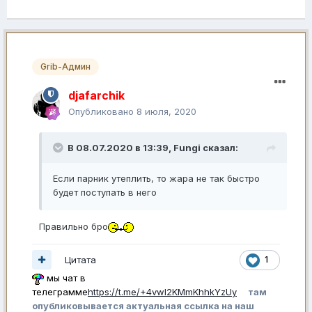
Grib-Админ
djafarchik
Опубликовано
8 июля, 2020
В 08.07.2020 в 13:39,
Fungi
сказал:
Если парник утеплить, то жара не так быстро
будет поступать в
него
Правильно бро
Цитата
1
мы чат в
телеграмме
https://t.me/+4vwl2KMmKhhkYzUy
там
опубликовывается актуальная ссылка на наш