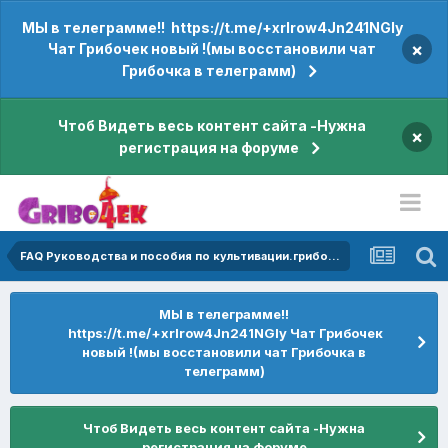
МЫ в телеграмме!! https://t.me/+xrIrow4Jn241NGIy
×
Чат Грибочек новый !(мы восстановили чат
Грибочка в телеграмм)
Чтоб Видеть весь контент сайта -Нужна
×
регистрация на форуме
FAQ Руководства и пособия по культивации.грибов,сборке парников,инкубаторов,главбоксов и много полезной информации внутри форума
МЫ в телеграмме!!
https://t.me/+xrIrow4Jn241NGIy Чат Грибочек
новый !(мы восстановили чат Грибочка в
телеграмм)
Чтоб Видеть весь контент сайта -Нужна
регистрация на форуме