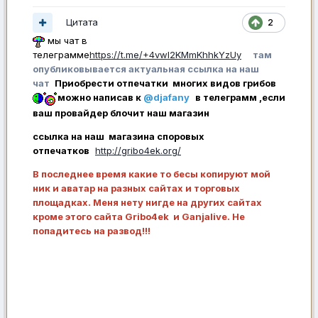
Цитата
2
мы чат в
телеграмме
https://t.me/+4vwl2KMmKhhkYzUy
там
опубликовывается актуальная ссылка на наш
чат
Приобрести отпечатки многих видов грибов
можно написав к
@djafany
в телеграмм ,если
ваш провайдер блочит наш магазин
ссылка на наш магазина споровых
отпечатков
http://gribo4ek.org/
В последнее время какие то бесы копируют мой
ник и аватар на разных сайтах и торговых
площадках. Меня нету нигде на других сайтах
кроме этого сайта Gribo4ek и Ganjalive. Не
попадитесь на развод!!!