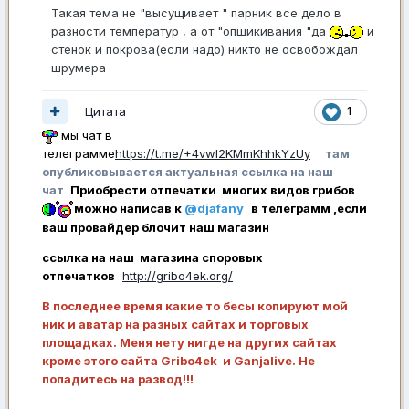
Такая тема не "высущивает " парник все дело в
разности температур , а от "опшикивания "да
и
стенок и покрова(если надо) никто не освобождал
шрумера
Цитата
1
мы чат в
телеграмме
https://t.me/+4vwl2KMmKhhkYzUy
там
опубликовывается актуальная ссылка на наш
чат
Приобрести отпечатки многих видов грибов
можно написав к
@djafany
в телеграмм ,если
ваш провайдер блочит наш магазин
ссылка на наш магазина споровых
отпечатков
http://gribo4ek.org/
В последнее время какие то бесы копируют мой
ник и аватар на разных сайтах и торговых
площадках. Меня нету нигде на других сайтах
кроме этого сайта Gribo4ek и Ganjalive. Не
попадитесь на развод!!!