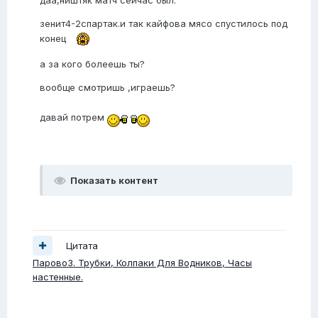
даа,ништяк матч сейчас был.
зенит4-2спартак.и так кайфова мясо спустилось под
конец
а за кого болеешь ты?
вообще смотришь ,играешь?
давай потрем
Показать контент
Цитата
ПаровоЗ. Трубки, Колпаки Для Водников, Часы
настенные.