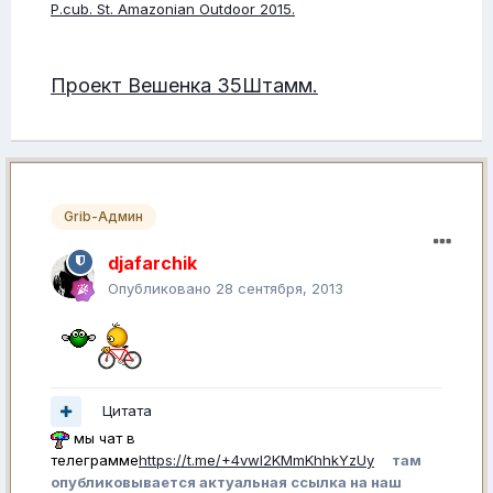
P.cub. St. Amazonian Outdoor 2015.
Проект Вешенка 35Штамм.
Grib-Админ
djafarchik
Опубликовано
28 сентября, 2013
Цитата
мы чат в
телеграмме
https://t.me/+4vwl2KMmKhhkYzUy
там
опубликовывается актуальная ссылка на наш