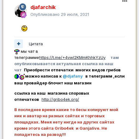
djafarchik
Опубликовано
29 июля, 2021
Цитата
мы чат в
телеграмме
https://t.me/+4vwl2KMmKhhkYzUy
там
опубликовывается актуальная ссылка на наш
чат
Приобрести отпечатки многих видов грибов
можно написав к
@djafany
в телеграмм ,если
ваш провайдер блочит наш магазин
ссылка на наш магазина споровых
отпечатков
http://gribo4ek.org/
В последнее время какие то бесы копируют мой
ник и аватар на разных сайтах и торговых
площадках. Меня нету нигде на других сайтах
кроме этого сайта Gribo4ek и Ganjalive. Не
попадитесь на развод!!!