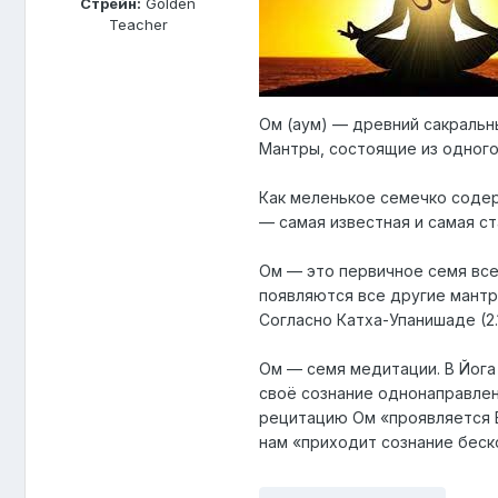
Стрейн:
Golden
Teacher
Ом (аум) — древний сакральн
Мантры, состоящие из одного 
Как меленькое семечко содер
— самая известная и самая ст
Ом — это первичное семя всел
появляются все другие мантр
Согласно Катха-Упанишаде (2.
Ом — семя медитации. В Йога 
своё сознание однонаправлен
рецитацию Ом «проявляется 
нам «приходит сознание беск