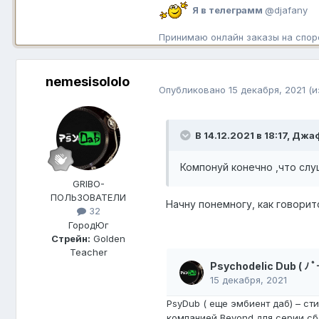
Я в телеграмм
@djafany
Принимаю онлайн заказы на спор
nemesisololo
Опубликовано
15 декабря, 2021
(и
В 14.12.2021 в 18:17,
Джа
Компонуй конечно ,что слу
GRIBO-
ПОЛЬЗОВАТЕЛИ
Начну понемногу, как говорит
32
Город
Юг
Стрейн:
Golden
Teacher