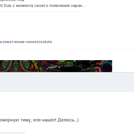
ьзователем nemesisololo
оморную тему, еле нашёл! Делюсь...)