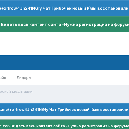
e/+xrIrow4Jn241NGIy Чат Грибочек новый !(мы восстановили
 Видеть весь контент сайта -Нужна регистрация на форум
айн
Лидеры
еской медитации
/t.me/+xrIrow4Jn241NGIy Чат Грибочек новый !(мы восстановили
Чтоб Видеть весь контент сайта -Нужна регистрация на форум