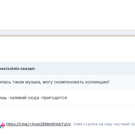
esisololo
сказал:
илась такая музыка, могу скомпоновать коллекцию!
ешь -заливай сюда -пригодится
https://t.me/+4vwl2KMmKhhkYzUy
(там ссылка на наш частный гр