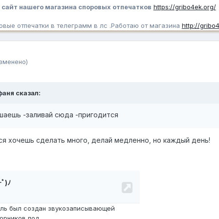
сайт нашего магазина споровых отпечатков
https://gribo4ek.org/
овые отпечатки в телеграмм в лс .Работаю от магазина
http://gribo
зменено)
фаня
сказал:
шаешь -заливай сюда -пригодится
ся хочешь сделать много, делай медленно, но каждый день!