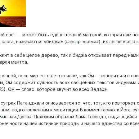
ый слог — может быть единственной мантрой, которая вам по
слога, называются «биджа» (санскр. «семя»), их легче всего 
жит в себе целое дерево, так и биджа открывает перед нами
арая мантра.
енной, весь мир есть не что иное, как Ом — говориться в св
ы, Ом содержит сущность всех священных текстов индуизма и
15), Ом — слово, которое звучит во всех Ведах».
сутрах Патанджали описывается то, что, тот, кто повторяет 
ным, подготовленным к медитации. В комментариях к Йога-сут
Высшая Душа». Похожим образом Лама Говинда, выдающийся т
онечности нашей истинной природы и нашего единства со все