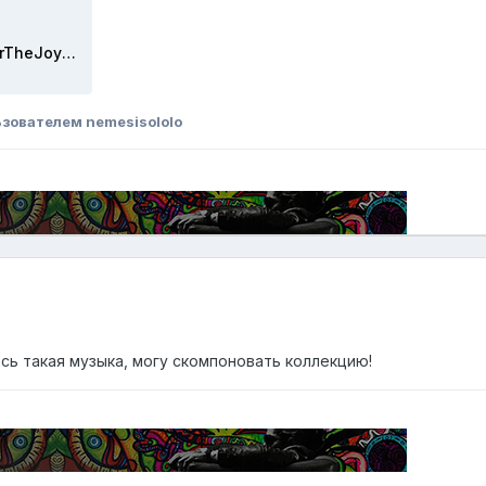
1389290790_Karunesh-01.ForTheJoyOfItAll().mp3
зователем nemesisololo
сь такая музыка, могу скомпоновать коллекцию!