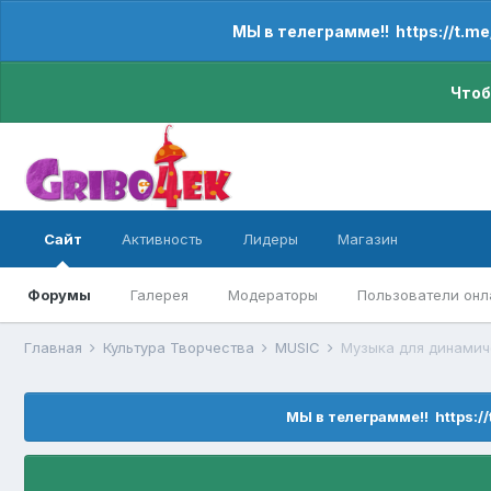
МЫ в телеграмме!! https://t.m
Чтоб
Сайт
Активность
Лидеры
Магазин
Форумы
Галерея
Модераторы
Пользователи онл
Главная
Культура Творчества
MUSIC
Музыка для динамич
МЫ в телеграмме!! https:/