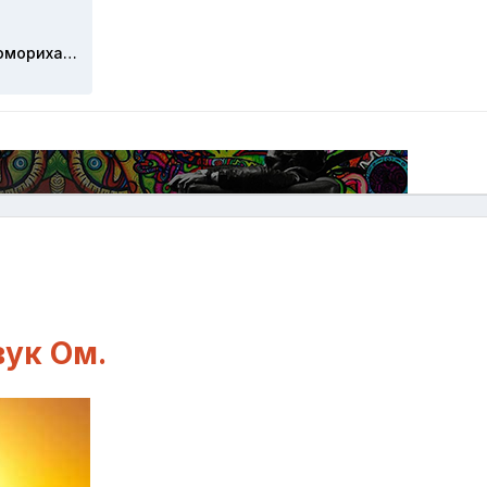
Казамкина Т.С. - Мать Мухомориха - песня подаренная седьмым мухомором.mp3
ук Ом.