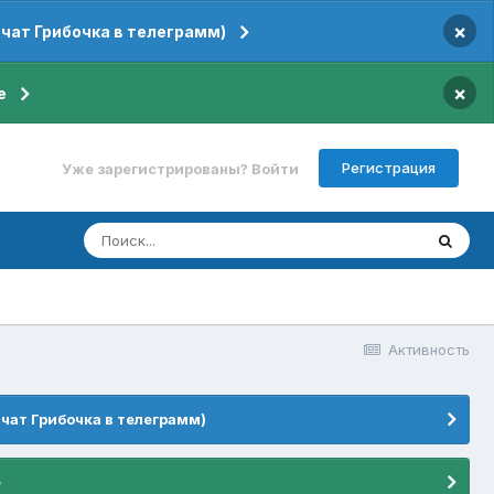
×
 чат Грибочка в телеграмм)
×
е
Регистрация
Уже зарегистрированы? Войти
Активность
 чат Грибочка в телеграмм)
е