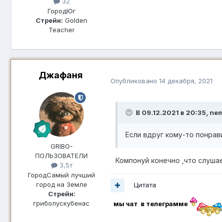
32
Город
Юг
Стрейн:
Golden
Teacher
Джафаня
Опубликовано
14 декабря, 2021
В 09.12.2021 в 20:35,
nem
Если вдруг кому-то понрав
GRIBO-
ПОЛЬЗОВАТЕЛИ
Компонуй конечно ,что слуша
3,5т
Город
Самый лучший
город на Земле
Цитата
Стрейн:
гриболускубенас
мы чат в телеграмме