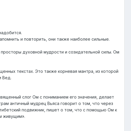
надобится.
запомнить и повторить, они также наиболее сильные.
 просторы духовной мудрости и созидательной силы. Ом
ященных текстах. Это также корневая мантра, из которой
 Вед.
священный слог Ом с пониманием его значения, делает
рам античный мудрец Вьяса говорит о том, что через
ибетский подвижник, пишет о том, что с помощью Ом к
м живущим».