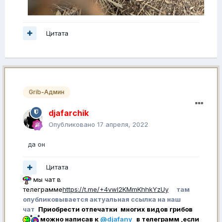
Цитата
Grib-Админ
djafarchik
Опубликовано
17 апреля, 2022
да он
Цитата
мы чат в
телеграмме
https://t.me/+4vwl2KMmKhhkYzUy
там
опубликовывается актуальная ссылка на наш
чат
Приобрести отпечатки многих видов грибов
можно написав к
@djafany
в телеграмм ,если