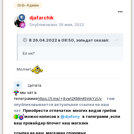
Grib-Админ
djafarchik
Опубликовано
29 мая, 2022
В 26.04.2022 в 08:50,
зольдат
сказал:
Ел их?
Молчит
Цитата
мы чат в
телеграмме
https://t.me/+4vwl2KMmKhhkYzUy
там
опубликовывается актуальная ссылка на наш
чат
Приобрести отпечатки многих видов грибов
можно написав к
@djafany
в телеграмм ,если
ваш провайдер блочит наш магазин
ссылка на наш магазина споровых