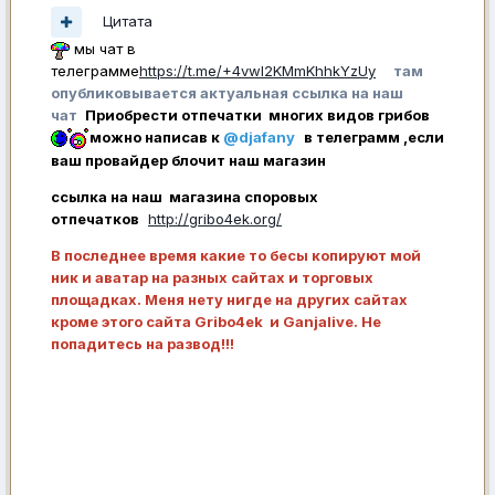
Цитата
мы чат в
телеграмме
https://t.me/+4vwl2KMmKhhkYzUy
там
опубликовывается актуальная ссылка на наш
чат
Приобрести отпечатки многих видов грибов
можно написав к
@djafany
в телеграмм ,если
ваш провайдер блочит наш магазин
ссылка на наш магазина споровых
отпечатков
http://gribo4ek.org/
В последнее время какие то бесы копируют мой
ник и аватар на разных сайтах и торговых
площадках. Меня нету нигде на других сайтах
кроме этого сайта Gribo4ek и Ganjalive. Не
попадитесь на развод!!!