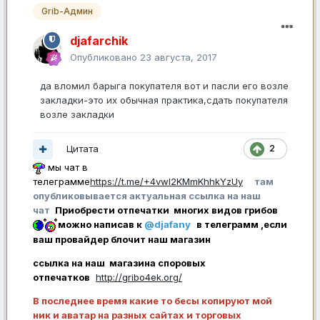
Grib-Админ
djafarchik
Опубликовано
23 августа, 2017
да вломил барыга покупателя вот и пасли его возле
закладки-это их обычная практика,сдать покупателя
возле закладки
Цитата
2
мы чат в
телеграмме
https://t.me/+4vwl2KMmKhhkYzUy
там
опубликовывается актуальная ссылка на наш
чат
Приобрести отпечатки многих видов грибов
можно написав к
@djafany
в телеграмм ,если
ваш провайдер блочит наш магазин
ссылка на наш магазина споровых
отпечатков
http://gribo4ek.org/
В последнее время какие то бесы копируют мой
ник и аватар на разных сайтах и торговых