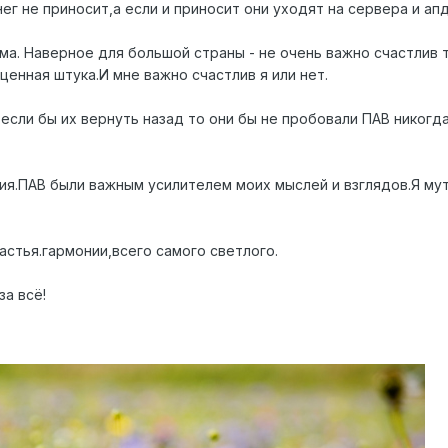
нег не приносит,а если и приносит они уходят на сервера и ап
а. Наверное для большой страны - не очень важно счастлив т
ценная штука.И мне важно счастлив я или нет.
сли бы их вернуть назад то они бы не пробовали ПАВ никогда
ния.ПАВ были важным усилителем моих мыслей и взглядов.Я му
астья.гармонии,всего самого светлого.
а всё!