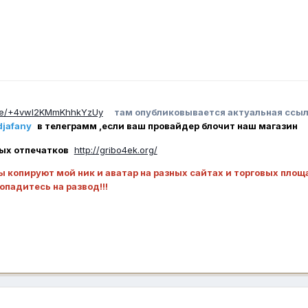
.me/+4vwl2KMmKhhkYzUy
там опубликовывается актуальная ссыл
jafany
в телеграмм ,если ваш провайдер блочит наш магазин
ых отпечатков
http://gribo4ek.org/
ы копируют мой ник и аватар на разных сайтах и торговых площ
попадитесь на развод!!!