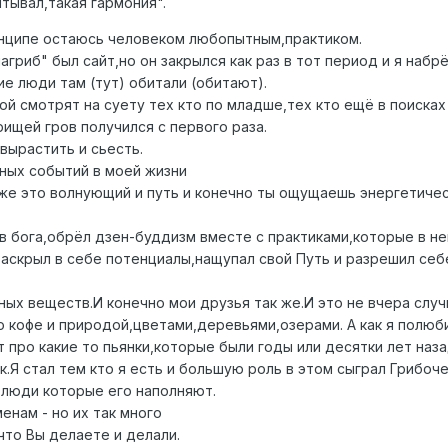
ытывал,такая гармония".
инципе остаюсь человеком любопытным,практиком.
гриб" был сайт,но он закрылся как раз в тот период и я набрё
ие люди там (тут) обитали (обитают).
й смотрят на суету тех кто по младше,тех кто ещё в поисках
ищей гров получился с первого раза.
вырастить и сьесть.
ных событий в моей жизни
 же это волнующий и путь и конечно ты ощущаешь энергетичес
 в бога,обрёл дзен-буддизм вместе с практиками,которые в н
аскрыл в себе потенциалы,нащупал свой Путь и разрешил себе
дных веществ.И конечно мои друзья так же.И это не вчера сл
 кофе и природой,цветами,деревьями,озерами. А как я полюбил
про какие то пьянки,которые были годы или десятки лет наза
ак.Я стал тем кто я есть и большую роль в этом сыграл Грибоче
е люди которые его наполняют.
енам - но их так много
что Вы делаете и делали.