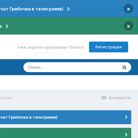
×
 чат Грибочка в телеграмм)
×
е
Регистрация
Уже зарегистрированы? Войти
торам!
Активность
 чат Грибочка в телеграмм)
е