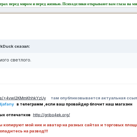
 страх перед миром и перед жизнью. Психоделики открывают вам глаза на м
rkDuck
сказал:
мого светлого.
.me/+4vwl2KMmKhhkYzUy
там опубликовывается актуальная ссыл
jafany
в телеграмм ,если ваш провайдер блочит наш магазин
ых отпечатков
http://gribo4ek.org/
ы копируют мой ник и аватар на разных сайтах и торговых площ
попадитесь на развод!!!