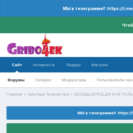
МЫ в телеграмме!! https://t.m
Чтоб
Сайт
Активность
Лидеры
Магазин
Форумы
Галерея
Модераторы
Пользователи онл
Главная
Культура Творчества
БЕСЕДЫ,ФЛУД,ДА И НЕ ТОЛ
МЫ в телеграмме!! https:/