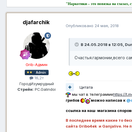
"Наркотики – это повязка на глазах,
djafarchik
Опубликовано
24 мая, 2018
В 24.05.2018 в 12:05,
Du
Счастья.гармонии,всего са
Grib-Админ
16,2т
Город
Изумрудный
Цитата
Стрейн:
PC.Galindoi
мы чат в телеграмме
https://t
грибов
можно написав к
@d
ссылка на наш магазина споров
В последнее время какие то бес
сайта Gribo4ek и Ganjalive. Не 