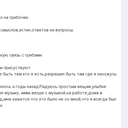
л на грибочек.
 смыслов,истин,ответов на вопросы.
кую связь с грибами.
ем присуствуют.
 быть тем кто я есть,разрешил быть там где я нахожусь.
училось а годы назад.Радуюсь простым вещам,улыбке
 музыку...ммм..везде с музыкой,на работе,дома в
д,мне кажется что это было не со мной,что я всегда был
к.