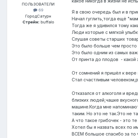
какое никогда в жизни не исп
ПОЛЬЗОВАТЕЛИ
69
Я в свою очередь был и в пр
Город
Сатурн
Начал гуглить,тогда ещё "мама
Стрейн:
buffalo
Тогда же я удивился тому как
Люди которые с мягкой улыбко
Слушая советы старших товар
Это было больше чем просто 
Это было одним из самых важ
От принта до плодов - какой
От сомнений я пришёл к вере
Стал счастливым человеком,р
Отказался от алкоголя и вре
близких людей,чашке вкусного
машине.Когда мне напоминают 
таким. Но это не так.Это не т
А что такое грибочек - это т
Хотел бы я назвать всех по им
ВСЕМ большое спасибо за то 