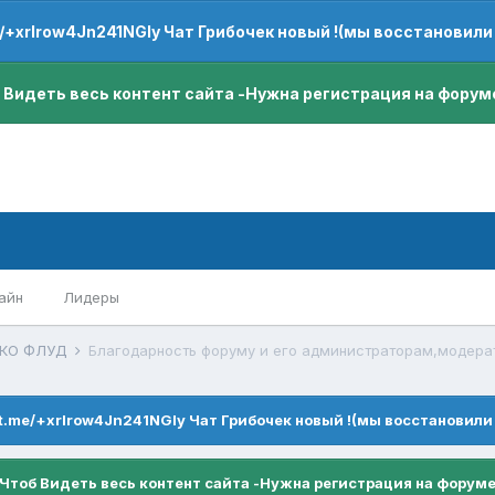
e/+xrIrow4Jn241NGIy Чат Грибочек новый !(мы восстановили
 Видеть весь контент сайта -Нужна регистрация на форум
айн
Лидеры
ЬКО ФЛУД
Благодарность форуму и его администраторам,модера
/t.me/+xrIrow4Jn241NGIy Чат Грибочек новый !(мы восстановили
Чтоб Видеть весь контент сайта -Нужна регистрация на форум