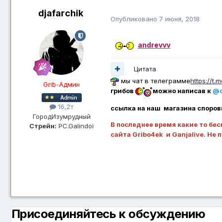
djafarchik
Опубликовано
7 июня, 2018
andrevvv
Цитата
мы чат в телеграмме
https://t
Grib-Админ
грибов
можно написав к
@d
16,2т
ссылка на наш магазина споров
Город
Изумрудный
В последнее время какие то бес
Стрейн:
PC.Galindoi
сайта Gribo4ek и Ganjalive. Не 
Присоединяйтесь к обсуждению