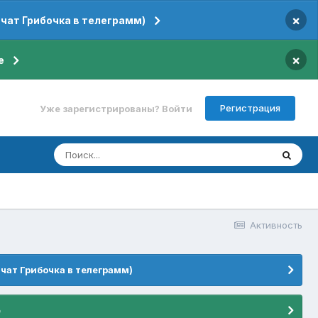
×
 чат Грибочка в телеграмм)
×
е
Регистрация
Уже зарегистрированы? Войти
Активность
 чат Грибочка в телеграмм)
е