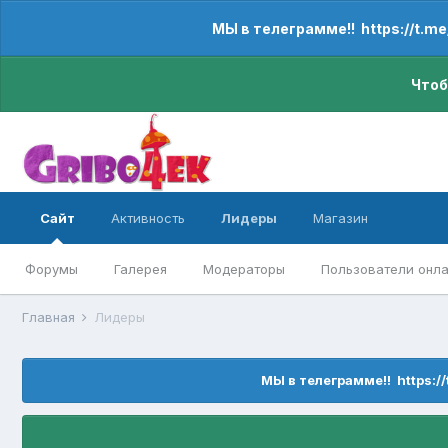
МЫ в телеграмме!! https://t.m
Чтоб
Сайт
Активность
Лидеры
Магазин
Форумы
Галерея
Модераторы
Пользователи онл
Главная
Лидеры
МЫ в телеграмме!! https:/