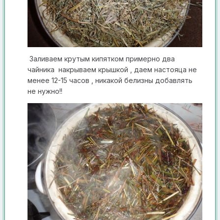
Заливаем крутым кипятком примерно два
чайника накрываем крышкой , даем настояца не
менее 12-15 часов , никакой белизны добавлять
н е нужно!!