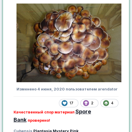
Изменено
4 июня, 2020
пользователем arendator
17
2
4
Spore
Качественный спор материал
Bank
проверено!
Cubensis
Plantasia Mystery
Pink