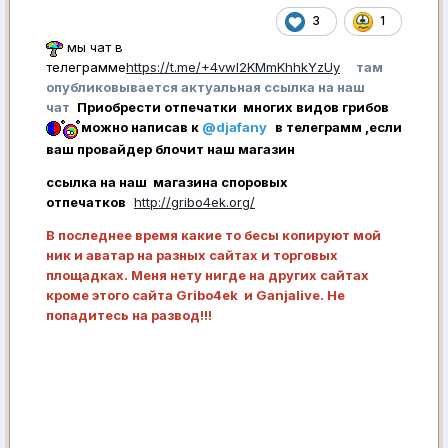
3
1
мы чат в
телеграмме
https://t.me/+4vwl2KMmKhhkYzUy
там
опубликовывается актуальная ссылка на наш
чат
Приобрести отпечатки многих видов грибов
можно написав к
@djafany
в телеграмм ,если
ваш провайдер блочит наш магазин
ссылка на наш магазина споровых
отпечатков
http://gribo4ek.org/
В последнее время какие то бесы копируют мой
ник и аватар на разных сайтах и торговых
площадках. Меня нету нигде на других сайтах
кроме этого сайта Gribo4ek и Ganjalive. Не
попадитесь на развод!!!