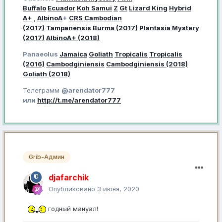
Buffalo
Ecuador
Koh Samui
Z
Gt
Lizard King
Hybrid
A+
,
AlbinoA
+
CRS
Cambodian
(2017)
Tampanensis
Burma (2017)
Plantasia Mystery
(2017)
AlbinoA+ (2018)
Panaeolus
Jamaica
Goliath
Tropicalis
Tropicalis
(2016)
Cambodginiensis
Cambodginiensis (2018)
Goliath (2018)
Телеграмм
@arendator777
или
http://t.me/arendator777
Grib-Админ
djafarchik
Опубликовано
3 июня, 2020
годный мануал!