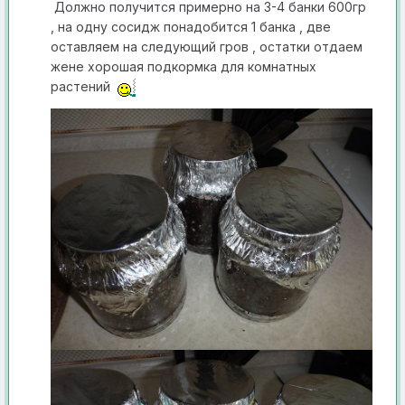
Должно получится при мерно на 3-4 банки 600гр
, на одну сосидж понадобится 1 банка , две
оставляем на следующий гров , остатки отдаем
жене хорошая подкормка для комнатных
растений