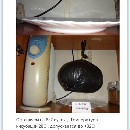
О ставляем н а 6-7 суток , Те мпература
инкуб ации 28С , допуск ается до +32С!