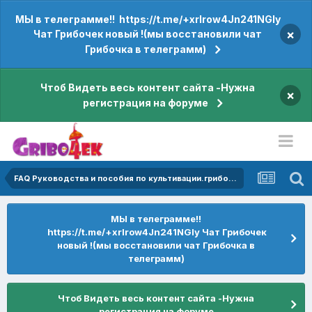
МЫ в телеграмме!! https://t.me/+xrIrow4Jn241NGIy
×
Чат Грибочек новый !(мы восстановили чат
Грибочка в телеграмм)
Чтоб Видеть весь контент сайта -Нужна
×
регистрация на форуме
FAQ Руководства и пособия по культивации.грибов,сборке парников,инкубаторов,главбоксов и много полезной информации внутри форума
МЫ в телеграмме!!
https://t.me/+xrIrow4Jn241NGIy Чат Грибочек
новый !(мы восстановили чат Грибочка в
телеграмм)
Чтоб Видеть весь контент сайта -Нужна
регистрация на форуме