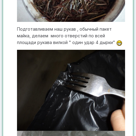
П одгот авливаем наш рукав , обычный пакет
майка, делаем много отверстий по всей
площади рукава вилкой " один удар 4 дырки"