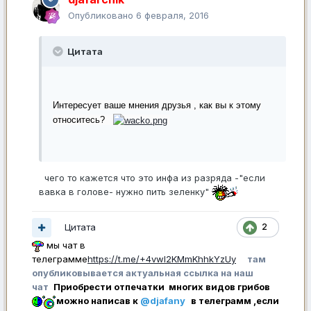
Опубликовано
6 февраля, 2016
Цитата
Интересует ваше мнения друзья , как вы к этому
относитесь?
чего то кажется что это инфа из разряда -"если
вавка в голове- нужно пить зеленку"
Цитата
2
мы чат в
телеграмме
https://t.me/+4vwl2KMmKhhkYzUy
там
опубликовывается актуальная ссылка на наш
чат
Приобрести отпечатки многих видов грибов
можно написав к
@djafany
в телеграмм ,если