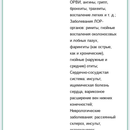
ОРВИ, ангины, грипп,
бронхиты, трахеиты,
воспаление легких и т. д.;
Заболевания ЛОР-
органов: риниты, гнойные
воспаления околоносовых
и лобных пазух,
фарингиты (как острые,
как и хронические),
гнойные (наружные и
средние) отиты;
Сердечно-сосудистая
система: инсульт,
ищемическая болезнь
сердца, варикозное
расширение вен нижних
конечностей;
Неврологические
заболевания: рассеянный
склероз, инсульт,
остеохондроз;