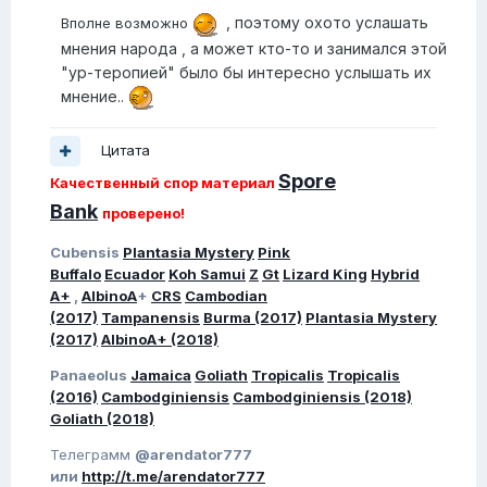
, поэтому охото услашать
Вполне возможно
мнения народа , а может кто-то и занимался этой
"ур-теропией" было бы интересно услышать их
мнение..
Цитата
Spore
Качественный спор материал
Bank
проверено!
Cubensis
Plantasia Mystery
Pink
Buffalo
Ecuador
Koh Samui
Z
Gt
Lizard King
Hybrid
A+
,
AlbinoA
+
CRS
Cambodian
(2017)
Tampanensis
Burma (2017)
Plantasia Mystery
(2017)
AlbinoA+ (2018)
Panaeolus
Jamaica
Goliath
Tropicalis
Tropicalis
(2016)
Cambodginiensis
Cambodginiensis (2018)
Goliath (2018)
Телеграмм
@arendator777
или
http://t.me/arendator777