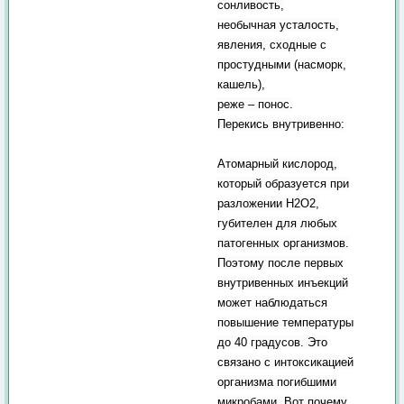
сонливость,
необычная усталость,
явления, сходные с
простудными (насморк,
кашель),
реже – понос.
Перекись внутривенно:
Атомарный кислород,
который образуется при
разложении Н2О2,
губителен для любых
патогенных организмов.
Поэтому после первых
внутривенных инъекций
может наблюдаться
повышение температуры
до 40 градусов. Это
связано с интоксикацией
организма погибшими
микробами. Вот почему