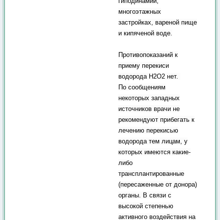
гиподинамии,
многоэтажных
застройках, вареной пище
и кипяченой воде.
Противопоказаний к
приему перекиси
водорода Н2О2 нет.
По сообщениям
некоторых западных
источников врачи не
рекомендуют прибегать к
лечению перекисью
водорода тем лицам, у
которых имеются какие-
либо
трансплантированные
(пересаженные от донора)
органы. В связи с
высокой степенью
активного воздействия на