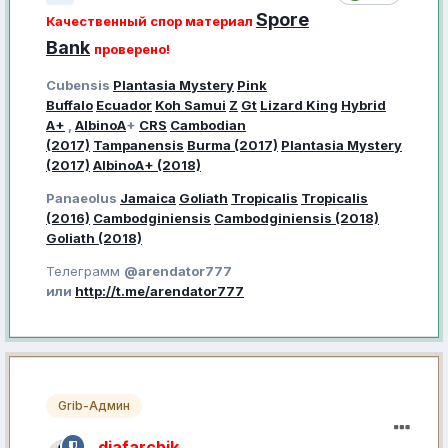
Spore
Качественный спор материал
Bank
проверено!
Cubensis
Plantasia Mystery
Pink
Buffalo
Ecuador
Koh Samui
Z
Gt
Lizard King
Hybrid
A+
,
AlbinoA
+
CRS
Cambodian
(2017)
Tampanensis
Burma (2017)
Plantasia Mystery
(2017)
AlbinoA+ (2018)
Panaeolus
Jamaica
Goliath
Tropicalis
Tropicalis
(2016)
Cambodginiensis
Cambodginiensis (2018)
Goliath (2018)
Телеграмм
@arendator777
или
http://t.me/arendator777
Grib-Админ
djafarchik