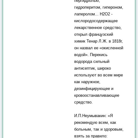
пергидролью,
гидроперитом, гипероном,
лаперолом... Н2О2 -
кислородосодержащее
лекарственное средство,
открыл французский
химик Тенар Л.Ж. в 1818г,
он назвал ее «окисленной
водой». Перекись
водорода сильный
антисептик, широко
используют во всем мире
как наружное,
дезинфицирующее и
кровоостанавливающее
средство.
И.П.Неумывакин: «Я
рекомендую всем, как
больным, так и здоровым,
взять за правило: