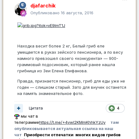
djafarchik
Опубликовано
16 августа, 2016
Находка весит более 2 кг, Белый гриб еле
умещается в руках зейского пенсионера, а по весу
намного превзошел своего «конкурента» — 900-
граммовый подосиновик, который ранее нашла
грибница из Зеи Елена Епифанова.
Правда, признается пенсионер, гриб для еды уже не
годен — слишком старый. Зато для внучек останется
на память знаменательное фото.
Цитата
4
мы чат в
телеграмме
https://t.me/+4vwl2KMmKhhkYzUy
там
опубликовывается актуальная ссылка на наш
чат
Приобрести отпечатки многих видов грибов