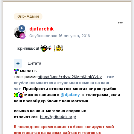
Grib-Админ
djafarchik
Опубликовано
16 августа, 2016
жрипяццод!
Цитата
мы чат в
телеграмме
https://t.me/+4vwl2KMmKhhkYzUy
там
опубликовывается актуальная ссылка на наш
чат
Приобрести отпечатки многих видов грибов
можно написав к
@djafany
в телеграмм ,если
ваш провайдер блочит наш магазин
ссылка на наш магазина споровых
отпечатков
http://gribo4ek.org/
В последнее время какие то бесы копируют мой
ник и аватар на разных сайтах и торговых