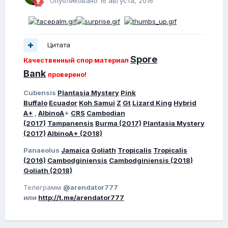
Опубликовано
16 августа, 2016
Цитата
Spore
Качественный спор материал
Bank
проверено!
Cubensis
Plantasia Mystery
Pink
Buffalo
Ecuador
Koh Samui
Z
Gt
Lizard King
Hybrid
A+
,
AlbinoA
+
CRS
Cambodian
(2017)
Tampanensis
Burma (2017)
Plantasia Mystery
(2017)
AlbinoA+ (2018)
Panaeolus
Jamaica
Goliath
Tropicalis
Tropicalis
(2016)
Cambodginiensis
Cambodginiensis (2018)
Goliath (2018)
Телеграмм
@arendator777
или
http://t.me/arendator777