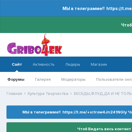
МЫ в телеграмме!! https://t.m
Чтоб
Сайт
Активность
Лидеры
Магазин
Форумы
Галерея
Модераторы
Пользователи онл
Главная
Культура Творчества
БЕСЕДЫ,ФЛУД,ДА И НЕ ТОЛ
МЫ в телеграмме!! https://t.me/+xrIrow4Jn241NGIy Ч
Чтоб Видеть весь контент