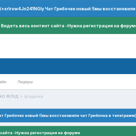
e/+xrIrow4Jn241NGIy Чат Грибочек новый !(мы восстановили
 Видеть весь контент сайта -Нужна регистрация на форум
айн
Лидеры
ЬКО ФЛУД
флудилка
ат Грибочек новый !(мы восстановили чат Грибочка в телеграмм
 сайта -Нужна регистрация на форуме