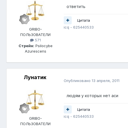
ответить
Цитата
icq - 625440533
GRIBO-
ПОЛЬЗОВАТЕЛИ
571
Стрейн:
Psilocybe
Azurescens
Лунатик
Опубликовано
13 апреля, 2011
людям у которых нет аси
Цитата
icq - 625440533
GRIBO-
ПОЛЬЗОВАТЕЛИ