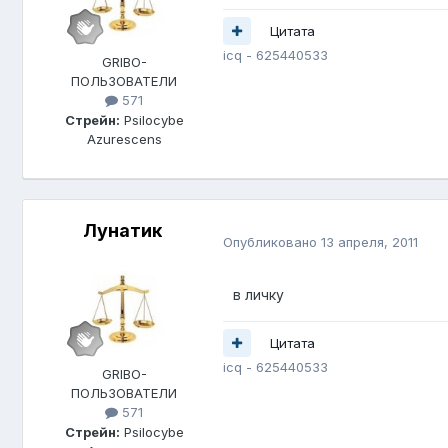
Цитата
icq - 625440533
GRIBO-
ПОЛЬЗОВАТЕЛИ
571
Стрейн:
Psilocybe
Azurescens
Лунатик
Опубликовано
13 апреля, 2011
в личку
Цитата
icq - 625440533
GRIBO-
ПОЛЬЗОВАТЕЛИ
571
Стрейн:
Psilocybe