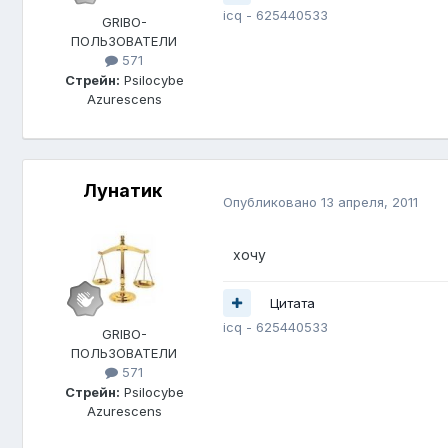
icq - 625440533
GRIBO-
ПОЛЬЗОВАТЕЛИ
571
Стрейн:
Psilocybe
Azurescens
Лунатик
Опубликовано
13 апреля, 2011
хочу
Цитата
icq - 625440533
GRIBO-
ПОЛЬЗОВАТЕЛИ
571
Стрейн:
Psilocybe
Azurescens