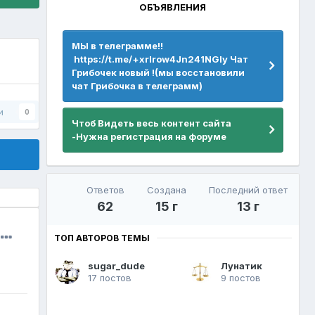
ОБЪЯВЛЕНИЯ
МЫ в телеграмме!!
https://t.me/+xrIrow4Jn241NGIy Чат
Грибочек новый !(мы восстановили
чат Грибочка в телеграмм)
и
0
Чтоб Видеть весь контент сайта
-Нужна регистрация на форуме
Ответов
Создана
Последний ответ
62
15 г
13 г
ТОП АВТОРОВ ТЕМЫ
sugar_dude
Лунатик
17 постов
9 постов