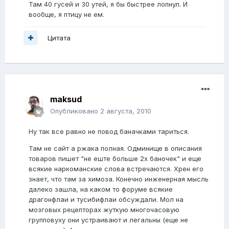
Там 40 гусей и 30 утей, я бы быстрее лопнул. И
вообще, я птицу не ем.
Цитата
maksud
Опубликовано
2 августа, 2010
Ну так все равно не повод баначками тариться.
Там не сайт а ржака полная. Одминище в описания
товаров пишет "не еште больше 2х баночек" и еще
всякие наркоманские слова встречаются. Хрен его
знает, что там за химоза. Конечно инженерная мысль
далеко зашла, на каком то форуме всякие
драгонфлаи и тусибифлаи обсуждали. Мол на
мозговых рецепторах жуткую многочасовую
групповуху они устраивают и легальны (еще не