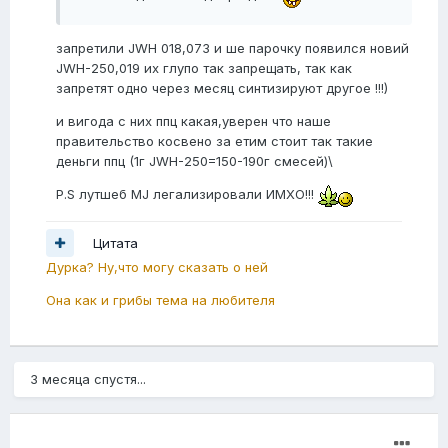
запретили JWH 018,073 и ше парочку появился новий
JWH-250,019 их глупо так запрещать, так как
запретят одно через месяц синтизируют другое !!!)
и вигода с них ппц какая,уверен что наше
правительство косвено за етим стоит так такие
деньги ппц (1г JWH-250=150-190г смесей)\
P.S лутшеб МJ легализировали ИМХО!!!
Цитата
Дурка? Ну,что могу сказать о ней
Она как и грибы тема на любителя
3 месяца спустя...