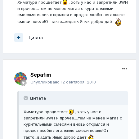
Химатура процветает
, хоть у нас и запретили JWH
и прочее....тем не менее магаз с курительными
смесями вновь открылся и продют якобы легальные
смеси новые!От такто...видать Янык добро даёт
Цитата
Sepafim
Опубликовано
12 сентября, 2010
Цитата
Химатура процветает
, хоть у нас и
запретили JWH и прочее....тем не менее магаз с
курительными смесями вновь открылся и
продют якобы легальные смеси новые!От
такто...видать Янык добро даёт