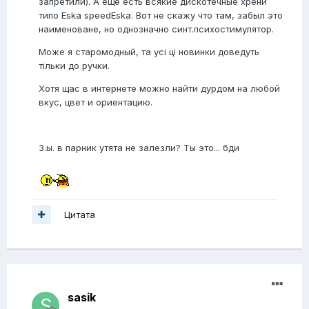
запретили). А еще есть всякие дискотечные хрени
типо Eska speedEska. Вот не скажу что там, забыл это
наименоване, но однозначно синт.психостимулятор.
Може я старомодный, та усі ці новинки доведуть
тільки до ручки.
Хотя щас в интернете можно найти дурдом на любой
вкус, цвет и ориентацию.
З.ы. в парник утята не залезли? Ты это... бди
Цитата
sasik