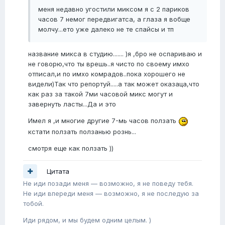
меня недавно угостили миксом я с 2 париков
часов 7 немог передвигатса, а глаза я вобще
молчу...ето уже далеко не те спайсы и тп
название микса в студию....... )я ,бро не оспариваю и
не говорю,что ты врешь..я чисто по своему имхо
отписал,и по имхо комрадов..пока хорошего не
видели)Так что репортуй.....а так может оказаца,что
как раз за такой 7ми часовой микс могут и
завернуть ласты...Да и это
Имел я ,и многие другие 7-мь часов ползать
кстати ползать ползанью рознь...
смотря еще как ползать ))
Цитата
Не иди позади меня — возможно, я не поведу тебя.
Не иди впереди меня — возможно, я не последую за
тобой.
Иди рядом, и мы будем одним целым. )