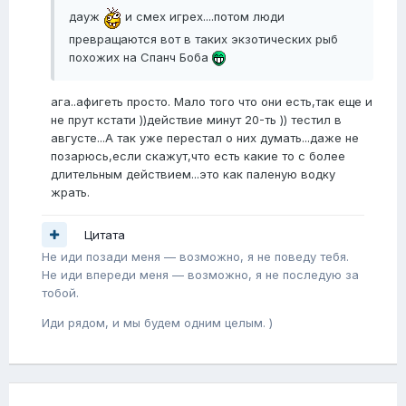
дауж
и смех игрех....потом люди
превращаются вот в таких экзотических рыб
похожих на Спанч Боба
ага..афигеть просто. Мало того что они есть,так еще и
не прут кстати ))действие минут 20-ть )) тестил в
августе...А так уже перестал о них думать...даже не
позарюсь,если скажут,что есть какие то с более
длительным действием...это как паленую водку
жрать.
Цитата
Не иди позади меня — возможно, я не поведу тебя.
Не иди впереди меня — возможно, я не последую за
тобой.
Иди рядом, и мы будем одним целым. )