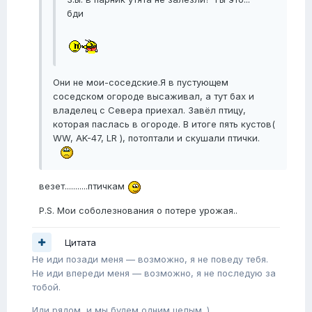
бди
Они не мои-соседские.Я в пустующем
соседском огороде высаживал, а тут бах и
владелец с Севера приехал. Завёл птицу,
которая паслась в огороде. В итоге пять кустов(
WW, AK-47, LR ), потоптали и скушали птички.
везет...........птичкам
P.S. Мои соболезнования о потере урожая..
Цитата
Не иди позади меня — возможно, я не поведу тебя.
Не иди впереди меня — возможно, я не последую за
тобой.
Иди рядом, и мы будем одним целым. )