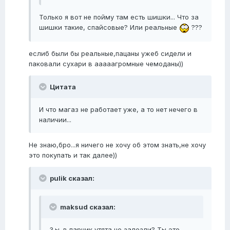
Только я вот не пойму там есть шишки... Что за
шишки такие, спайсовые? Или реальные
???
еслиб были бы реальные,пацаны ужеб сидели и
паковали сухари в ааааагромные чемоданы))
Цитата
И что магаз не работает уже, а то нет нечего в
наличии...
Не знаю,бро...я ничего не хочу об этом знать,не хочу
это покупать и так далее))
pulik сказал:
maksud сказал:
З.ы. в парник утята не залезли? Ты это...