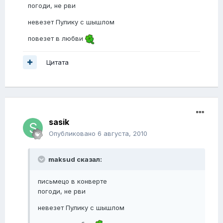
погоди, не рви
невезет Пулику с шышлом
повезет в любви
Цитата
sasik
Опубликовано
6 августа, 2010
maksud сказал:
письмецо в конверте
погоди, не рви
невезет Пулику с шышлом