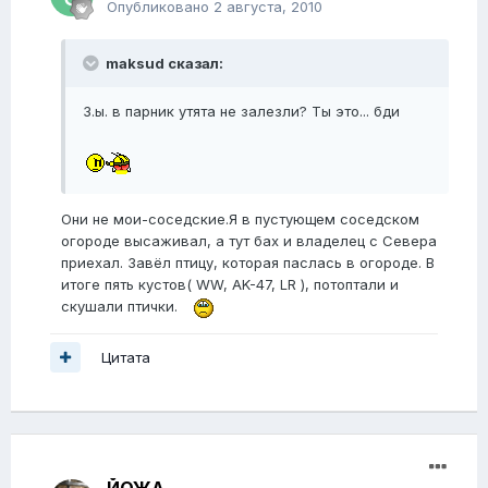
Опубликовано
2 августа, 2010
maksud сказал:
З.ы. в парник утята не залезли? Ты это... бди
Они не мои-соседские.Я в пустующем соседском
огороде высаживал, а тут бах и владелец с Севера
приехал. Завёл птицу, которая паслась в огороде. В
итоге пять кустов( WW, AK-47, LR ), потоптали и
скушали птички.
Цитата