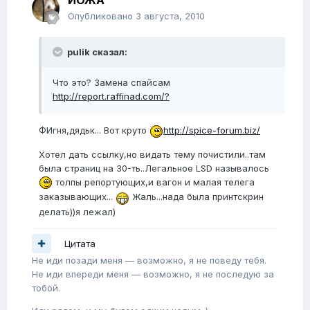
ЙОЖА
Опубликовано
3 августа, 2010
pulik сказал:
Что это? Замена спайсам
http://report.raffinad.com/?
ФИгня,дядьк... Вот круто
http://spice-forum.biz/
Хотел дать ссылку,но видать тему почистили..там
была страниц на 30-ть..Легальное LSD называлось
толпы репортующих,и вагон и малая телега
заказывающих...
Жаль...нада была принтскрин
делать))я лежал)
Цитата
Не иди позади меня — возможно, я не поведу тебя.
Не иди впереди меня — возможно, я не последую за
тобой.