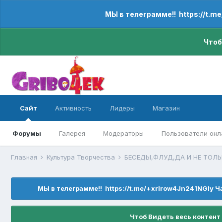
МЫ в телеграмме!! https://t.m
Чтоб
Сайт
Активность
Лидеры
Магазин
Форумы
Галерея
Модераторы
Пользователи онл
Главная
Культура Творчества
БЕСЕДЫ,ФЛУД,ДА И НЕ ТОЛ
МЫ в телеграмме!! https://t.me/+xrIrow4Jn241NGIy Ч
Чтоб Видеть весь контент