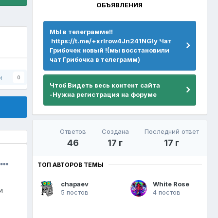
ОБЪЯВЛЕНИЯ
МЫ в телеграмме!!
https://t.me/+xrIrow4Jn241NGIy Чат
Грибочек новый !(мы восстановили
чат Грибочка в телеграмм)
и
0
Чтоб Видеть весь контент сайта
-Нужна регистрация на форуме
Ответов
Создана
Последний ответ
46
17 г
17 г
ТОП АВТОРОВ ТЕМЫ
chapaev
White Rose
и
5 постов
4 постов