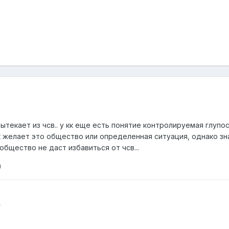
текает из чсв.. у кк еще есть понятие контролируемая глупость
к желает это общество или определенная ситуация, однако зн
общество не даст избавиться от чсв...
)
,