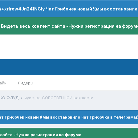
e/+xrIrow4Jn241NGIy Чат Грибочек новый !(мы восстановили
 Видеть весь контент сайта -Нужна регистрация на форум
айн
Лидеры
ЬКО ФЛУД
чувство СОБСТВЕННОЙ важности
ат Грибочек новый !(мы восстановили чат Грибочка в телеграмм
 сайта -Нужна регистрация на форуме