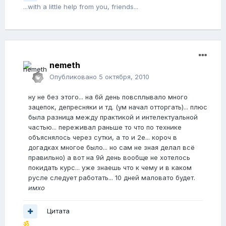
...with a little help from you, friends...
nemeth
Опубликовано
5 октября, 2010
ну не без этого... на 6й день повсплывало много
зацепок, депресняки и тд. (ум начал отторгать)... плюс
была разница между практикой и интелектуальной
частью... переживал раньше то что по технике
объяснялось через сутки, а то и 2е... короч в
догадках многое было... но сам не зная делал всё
правильно) а вот на 9й день вообще не хотелось
покидать курс... уже знаешь что к чему и в каком
русле следует работать... 10 дней маловато будет.
имхо
Цитата
ॐ