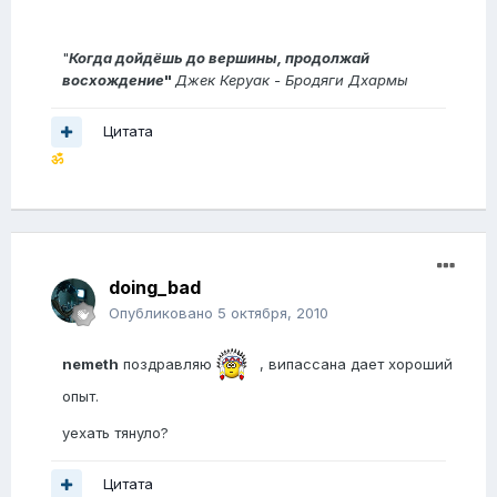
"
Когда дойдёшь до вершины, продолжай
восхождение
"
Джек Керуак - Бродяги Дхармы
Цитата
ॐ
doing_bad
Опубликовано
5 октября, 2010
nemeth
поздравляю
, випассана дает хороший
опыт.
уехать тянуло?
Цитата