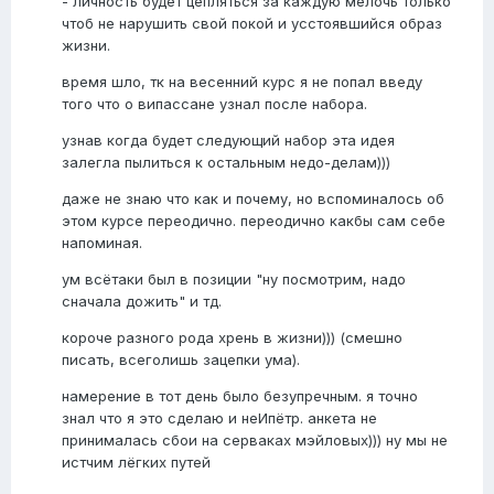
- личность будет цепляться за каждую мелочь только
чтоб не нарушить свой покой и усстоявшийся образ
жизни.
время шло, тк на весенний курс я не попал введу
того что о випассане узнал после набора.
узнав когда будет следующий набор эта идея
залегла пылиться к остальным недо-делам)))
даже не знаю что как и почему, но вспоминалось об
этом курсе переодично. переодично какбы сам себе
напоминая.
ум всётаки был в позиции "ну посмотрим, надо
сначала дожить" и тд.
короче разного рода хрень в жизни))) (смешно
писать, всеголишь зацепки ума).
намерение в тот день было безупречным. я точно
знал что я это сделаю и неИпётр. анкета не
принималась сбои на серваках мэйловых))) ну мы не
истчим лёгких путей