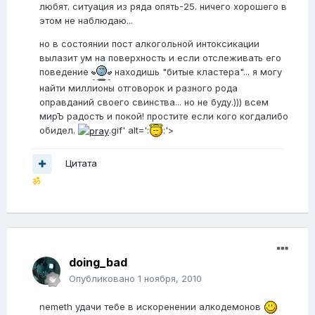
любят. ситуация из ряда опять-25. ничего хорошего в
этом не наблюдаю...
но в состоянии пост алкогольной интоксикации
вылазит ум на поверхность и если отслеживать его
поведение
находишь "битые кластера"... я могу
найти миллионы отговорок и разного рода
оправданий своего свинства... но не буду.))) всем
мирЪ радость и покой! простите если кого когдалибо
обидел.
.gif' alt=':
:'>
Цитата
ॐ
doing_bad
Опубликовано
1 ноября, 2010
nemeth удачи тебе в искоренении алкодемонов