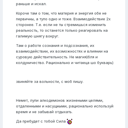
раньше и искал.
Короче там о том, что материя и энергия обе не
первичны, а тупо одно и тоже. Взаимодействие 2х
сторонее. Т.е. если не ты стремишься изменить
реальность, то останется только реагировать на
галимую шнягу вокруг.
Там о работе сознания и подсознания, их
взаимодействии, их возможностях и влиянии на
суровую действительность. Не магия)бля и
колдуничество. Рационально и читаеца шо букварь)
звиняйте за вольности, с моб пишу.
Немет, лупи алкодемонов жизнеными целями,
отдаленными и насущными, рационально используй
время и не забывай отдыхать.
Да пребудет с тобой Сила