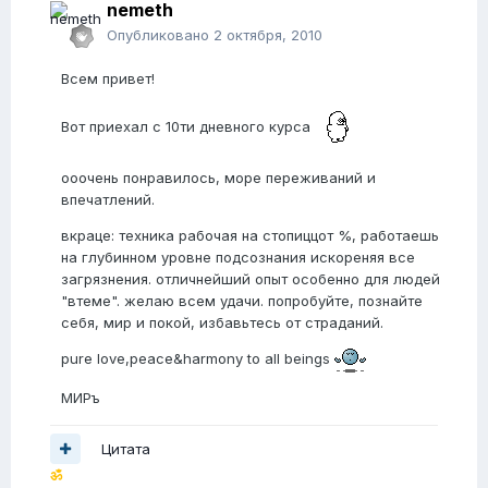
nemeth
Опубликовано
2 октября, 2010
Всем привет!
Вот приехал с 10ти дневного курса
ооочень понравилось, море переживаний и
впечатлений.
вкраце: техника рабочая на стопиццот %, работаешь
на глубинном уровне подсознания искореняя все
загрязнения. отличнейший опыт особенно для людей
"втеме". желаю всем удачи. попробуйте, познайте
себя, мир и покой, избавьтесь от страданий.
pure love,peace&harmony to all beings
МИРъ
Цитата
ॐ