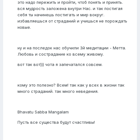
это надо пережить и пройти, чтоб понять и принять.
вся мудрость заложена внутри Нас. и так постигая
себя ты начинешь постигать и мир вокруг.
избавляешься от страданий и учишься не порождать
новые.
ну и на последок нас обучили 3й медитации - Метта.
Любовь и сострадание ко всему живому.
вот так вот))) чота я запечатался совсем.
кому это полезно? Всем! так как у всех в жизни так
много страданий. так много неведения.
Bhavatu Sabba Mangalam
Пусть все существа будут счастливы!