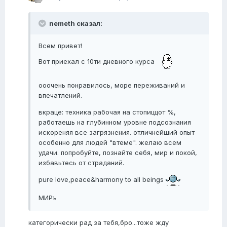
nemeth сказал:
Всем привет!
Вот приехал с 10ти дневного курса
ооочень понравилось, море переживаний и
впечатлений.
вкраце: техника рабочая на стопиццот %,
работаешь на глубинном уровне подсознания
искореняя все загрязнения. отличнейший опыт
особенно для людей "втеме". желаю всем
удачи. попробуйте, познайте себя, мир и покой,
избавьтесь от страданий.
pure love,peace&harmony to all beings
МИРъ
категорически рад за тебя,бро...тоже жду