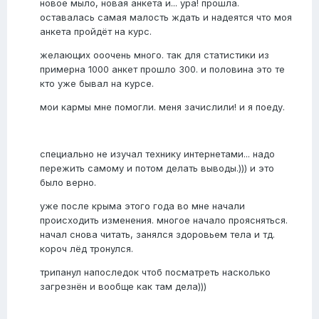
новое мыло, новая анкета и... ура! прошла.
оставалась самая малость ждать и надеятся что моя
анкета пройдёт на курс.
желающих ооочень много. так для статистики из
примерна 1000 анкет прошло 300. и половина это те
кто уже бывал на курсе.
мои кармы мне помогли. меня зачислили! и я поеду.
специально не изучал технику интернетами... надо
пережить самому и потом делать выводы.))) и это
было верно.
уже после крыма этого года во мне начали
происходить изменения. многое начало проясняться.
начал снова читать, занялся здоровьем тела и тд.
короч лёд тронулся.
трипанул напоследок чтоб посматреть насколько
загрезнён и вообще как там дела)))