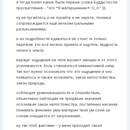
я тогда понял какие были первые слова Будды после
просветления - "это *Я матершинник*! О_О" )))
ну не пугайтесь и не пукайте и не херьте, техника
сопровождается ещё интелектуальными
разъяснениями.
в их подробности вдаваться не стоит тк только
пережив это всё можно принять и ощутить. мудрость
личного опыта.
вкраце: ощущения на теле вызают эмоции и от этого
усиливаются. боль становиться невыносимой напр.
так вот нужно осознавать что это ощущение и оно
появилось и также исчезнить, закон непостоянства,
закон природы...
соблюдая уравновешеность и спокойствие,
объективно наблюдая не придавая значения
осознавая закон непостоянства, постипенно насиная
понимать феномен ума-материи твой ум слой за
слоем очищается от загрязнений...
ну так чтоб фактами - у меня проходил такой