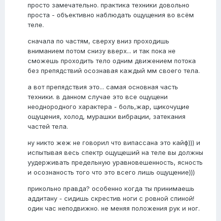
просто замечательно. практика техники довольно
проста - объективно наблюдать ощущения во всём
теле.
сначала по частям, сверху вниз проходишь
вниманием потом снизу вверх... и так пока не
сможешь проходить тело одним движением потока
без препядствий осознавая каждый мм своего тела.
а вот препядствия это... самая основная часть
техники. в данном случае это все ощущени
неоднородного характера - боль,жар, щикочущие
ощущения, холод, мурашки вибрации, затекания
частей тела.
ну никто жеж не говорил что випассана это кайф))) и
испытывая весь спектр ощущеший на теле вы должны
уудерживать предельную уравновешенность, ясность
и осознаность того что это всего лишь ощущение)))
прикольно правда? особенно когда ты принимаешь
аддитану - сидишь скрестив ноги с ровной спиной!
один час неподвижно. не меняя положения рук и ног.