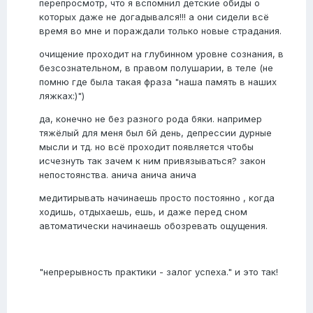
перепросмотр, что я вспомнил детские обиды о
которых даже не догадывался!!! а они сидели всё
время во мне и пораждали только новые страдания.
очищение проходит на глубинном уровне сознания, в
безсознательном, в правом полушарии, в теле (не
помню где была такая фраза "наша память в наших
ляжках:)")
да, конечно не без разного рода бяки. например
тяжёлый для меня был 6й день, депрессии дурные
мысли и тд. но всё проходит появляется чтобы
исчезнуть так зачем к ним привязываться? закон
непостоянства. анича анича анича
медитирывать начинаешь просто постоянно , когда
ходишь, отдыхаешь, ешь, и даже перед сном
автоматически начинаешь обозревать ощущения.
"непрерывность практики - залог успеха." и это так!