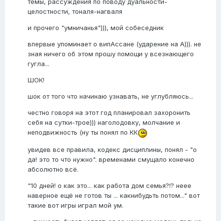
темы, рассуждения по поводу дуальности-
целостности, тоналя-нагваля
и прочего "умничанья"))), мой собеседник
впервые упоминает о випАссане (ударение на А))). не
зная ничего об этом прошу помощи у всезнающего
гугла...
ШОК!
шок от того что начинаю узнавать, не углубляюсь...
честно говоря на этот год планировал захоронить
себя на сутки-трое))) наголодовку, молчание и
неподвижность (ну ты понял по КК
увидев все правила, кодекс дисциплины, понял - "о
да! это то что нужно". временами смущало конечно
абсолютно всё.
"10 дней! о как это... как работа дом семья?!? неее
наверное ещё не готов ты ... какнибудьть потом..." вот
такие вот игры играл мой ум.