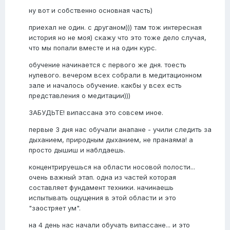
ну вот и собственно основная часть)
приехал не один. с друганом))) там тож интересная
история но не моя) скажу что это тоже дело случая,
что мы попали вместе и на один курс.
обучение начинается с первого же дня. тоесть
нулевого. вечером всех собрали в медитационном
зале и началось обучение. какбы у всех есть
представления о медитации)))
ЗАБУДЬТЕ! випассана это совсем иное.
первые 3 дня нас обучали анапане - учили следить за
дыханием, природным дыханием, не пранаяма! а
просто дышиш и наблдаешь.
концентрируешься на области носовой полости...
очень важный этап. одна из частей которая
составляет фундамент техники. начинаешь
испытывать ощущения в этой области и это
"заостряет ум".
на 4 день нас начали обучать випассане... и это